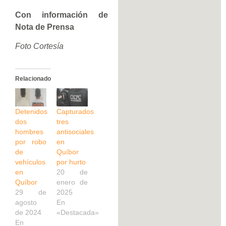
Con información de
Nota de Prensa
Foto Cortesía
Relacionado
Detenidos
Capturados
dos
tres
hombres
antisociales
por robo
en
de
Quíbor
vehículos
por hurto
en
20 de
Quíbor
enero de
29 de
2025
agosto
En
de 2024
«Destacada»
En