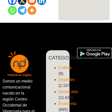
CATEGORÍAS
Cultura
(9)
Deportes
Somos un medio
(2.197)
comunicacional
Destacada
nacido en la
(11.639)
región Centro-
Economía
Occidental de
(895)
Venezuela para el