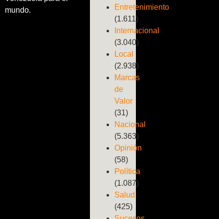
Entretenimiento
mundo.
(1.611)
Internacional
(3.040)
Local
(2.938)
Marcas
de
Valor
(31)
Nacional
(5.363)
Opinión
(58)
Política
(1.087)
Salud
(425)
Sucesos