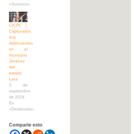
«Sucesos»
CICPC │
Capturados
dos
delincuentes
en el
municipio
Jiménez
del
estado
Lara
3 de
septiembre
de 2024
En
«Destacada»
Comparte esto