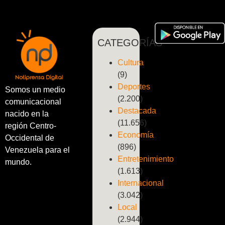
CATEGORÍAS
Cultura
(9)
Deportes
Somos un medio
(2.200)
comunicacional
Destacada
nacido en la
(11.656)
región Centro-
Economía
Occidental de
(896)
Venezuela para el
Entretenimiento
mundo.
(1.613)
Internacional
(3.042)
Local
(2.944)