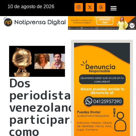
10 de agosto de 2026
Dos
periodistas
venezolanos
participarán
como