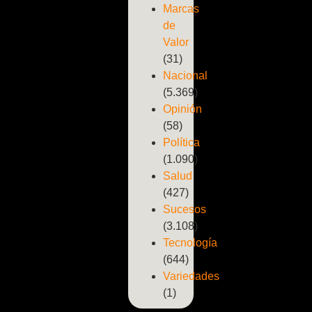
Marcas
de
Valor
(31)
Nacional
(5.369)
Opinión
(58)
Política
(1.090)
Salud
(427)
Sucesos
(3.108)
Tecnología
(644)
Variedades
(1)