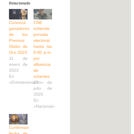
Relacionado
Conozca
CNE
ganadores
extiende
de los
jornada
Premios
electoral
Globo de
hasta las
Oro 2023
8:00 p.m.
11 de
por
enero de
afluencia
2023
de
En
votantes
«Entretenimiento»
27 de
julio de
2025
En
«Nacional»
Confirman
fecha de