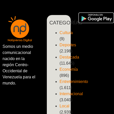
CATEGORÍAS
Cultura
(9)
Deportes
Somos un medio
(2.198)
comunicacional
Destacada
nacido en la
(11.645)
región Centro-
Economía
Occidental de
(896)
Venezuela para el
Entretenimiento
mundo.
(1.611)
Internacional
(3.040)
Local
(2.939)