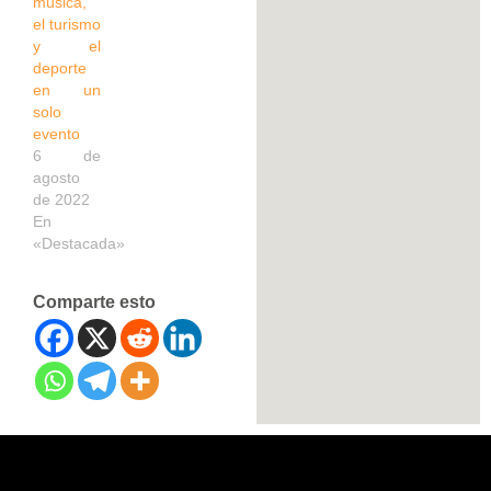
música,
el turismo
y el
deporte
en un
solo
evento
6 de
agosto
de 2022
En
«Destacada»
Comparte esto