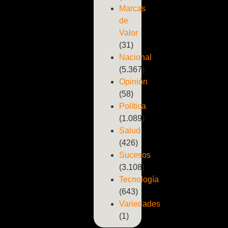
Marcas
de
Valor
(31)
Nacional
(5.367)
Opinión
(58)
Política
(1.089)
Salud
(426)
Sucesos
(3.108)
Tecnología
(643)
Variedades
(1)