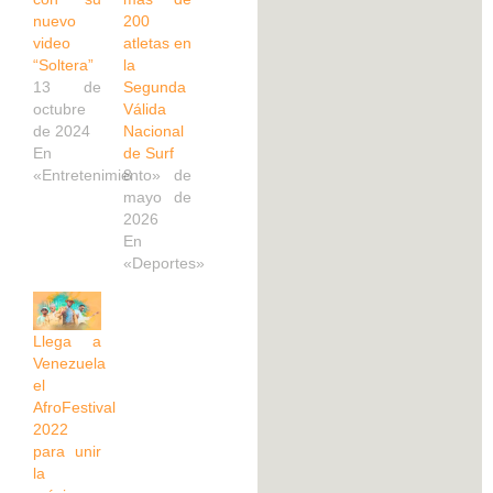
nuevo
200
video
atletas en
“Soltera”
la
13 de
Segunda
octubre
Válida
de 2024
Nacional
En
de Surf
«Entretenimiento»
8 de
mayo de
2026
En
«Deportes»
Llega a
Venezuela
el
AfroFestival
2022
para unir
la