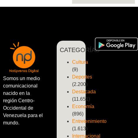
CATEGORÍAS
Cultura
(9)
Deportes
Somos un medio
(2.200)
comunicacional
Destacada
nacido en la
(11.651)
región Centro-
Economía
Occidental de
(896)
Venezuela para el
Entretenimiento
mundo.
(1.613)
Internacional