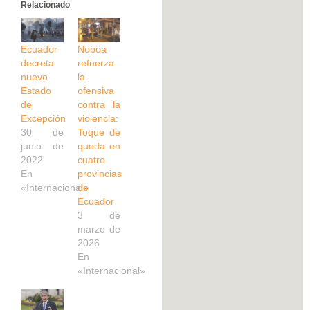
Relacionado
Ecuador
Noboa
decreta
refuerza
nuevo
la
Estado
ofensiva
de
contra la
Excepción
violencia:
30 de
Toque de
junio de
queda en
2022
cuatro
En
provincias
«Internacional»
de
Ecuador
3 de
marzo de
2026
En
«Internacional»