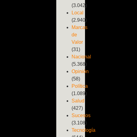
(3.042)
Local
(2.940)
Marcas
de
Valor
(31)
Nacional
(5.368)
Opinión
(58)
Política
(1.089)
Salud
(427)
Sucesos
(3.108)
Tecnología