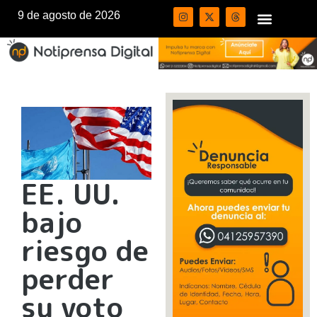
9 de agosto de 2026
EE. UU.
bajo
riesgo de
perder
su voto