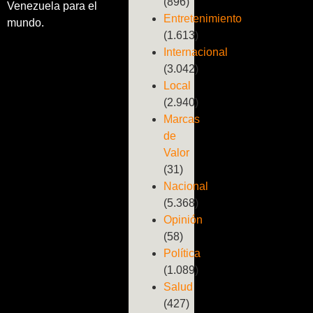
(896)
Venezuela para el
Entretenimiento
mundo.
(1.613)
Internacional
(3.042)
Local
(2.940)
Marcas
de
Valor
(31)
Nacional
(5.368)
Opinión
(58)
Política
(1.089)
Salud
(427)