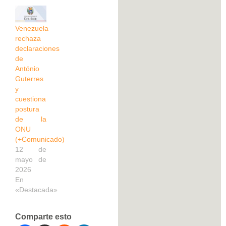
Venezuela
rechaza
declaraciones
de
António
Guterres
y
cuestiona
postura
de la
ONU
(+Comunicado)
12 de
mayo de
2026
En
«Destacada»
Comparte esto