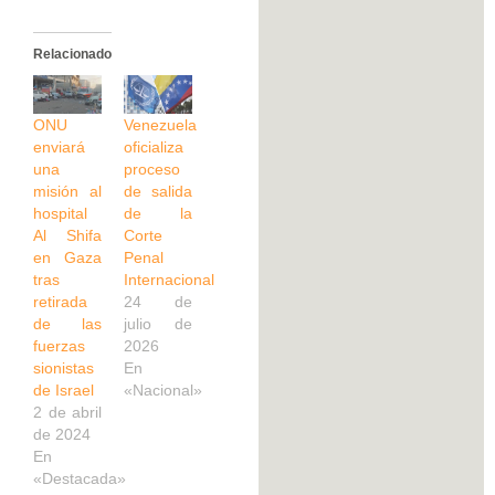
Relacionado
ONU
Venezuela
enviará
oficializa
una
proceso
misión al
de salida
hospital
de la
Al Shifa
Corte
en Gaza
Penal
tras
Internacional
retirada
24 de
de las
julio de
fuerzas
2026
sionistas
En
de Israel
«Nacional»
2 de abril
de 2024
En
«Destacada»