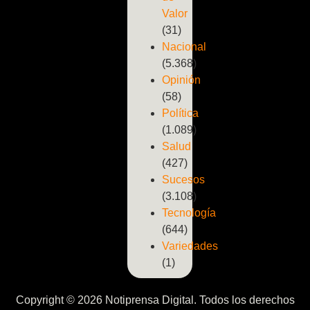
Valor
(31)
Nacional
(5.368)
Opinión
(58)
Política
(1.089)
Salud
(427)
Sucesos
(3.108)
Tecnología
(644)
Variedades
(1)
Copyright © 2026 Notiprensa Digital. Todos los derechos