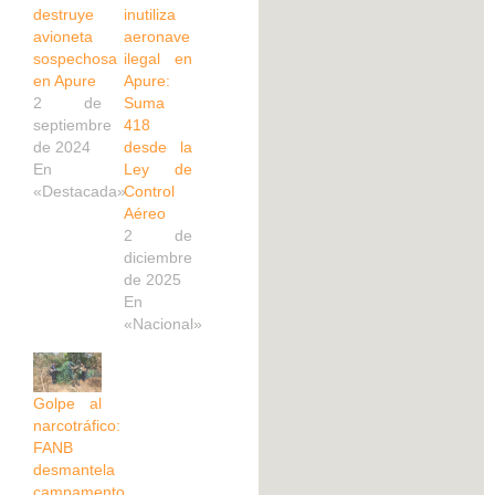
destruye
inutiliza
avioneta
aeronave
sospechosa
ilegal en
en Apure
Apure:
2 de
Suma
septiembre
418
de 2024
desde la
En
Ley de
«Destacada»
Control
Aéreo
2 de
diciembre
de 2025
En
«Nacional»
Golpe al
narcotráfico:
FANB
desmantela
campamento