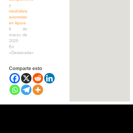
y
neutraliza
avionetas
en Apure
6 de
marzo de
2025
En
«Destacada»
Comparte esto