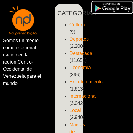
CATEGORÍAS
Cultura
(9)
Deportes
Somos un medio
(2.200)
comunicacional
Destacada
nacido en la
(11.651)
región Centro-
Economía
Occidental de
(896)
Venezuela para el
Entretenimiento
mundo.
(1.613)
Internacional
(3.042)
Local
(2.940)
Marcas
de