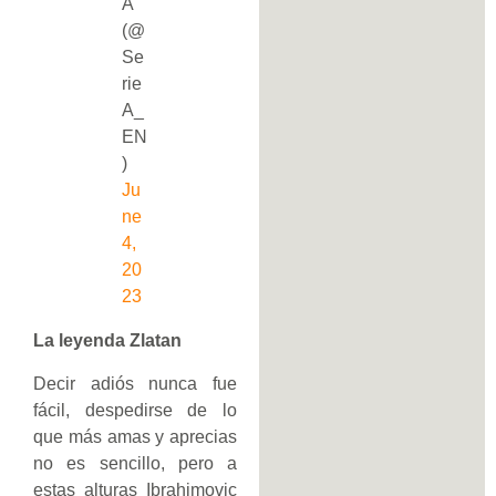
A
(@
Se
rie
A_
EN
)
Ju
ne
4,
20
23
La leyenda Zlatan
Decir adiós nunca fue
fácil, despedirse de lo
que más amas y aprecias
no es sencillo, pero a
estas alturas Ibrahimovic