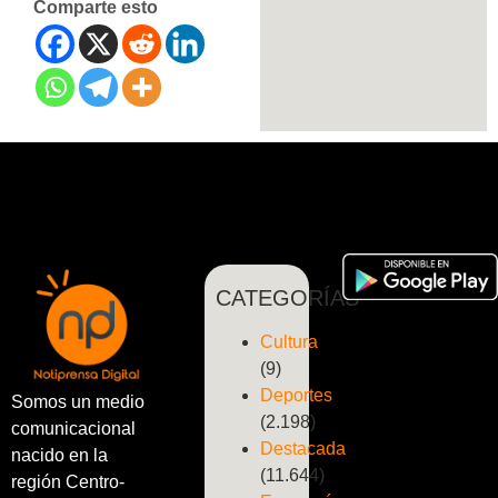
Comparte esto
CATEGORÍAS
Cultura
(9)
Deportes
Somos un medio
(2.198)
comunicacional
Destacada
nacido en la
(11.644)
región Centro-