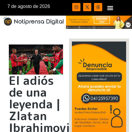
7 de agosto de 2026
El adiós
de una
leyenda |
Zlatan
Ibrahimovic