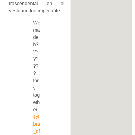
trascendental en el
vestuario fue impecable.
We
ma
de
h?
??
??
??
?
tor
y
tog
eth
er:
@I
bra
_of