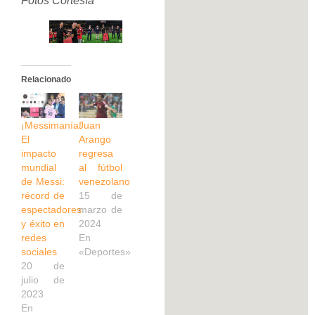
Fotos Cortesía
Relacionado
¡Messimanía!
Juan
El
Arango
impacto
regresa
mundial
al fútbol
de Messi:
venezolano
récord de
15 de
espectadores
marzo de
y éxito en
2024
redes
En
sociales
«Deportes»
20 de
julio de
2023
En