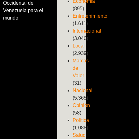
Economía
Occidental de
(895)
Venezuela para el
Entretenimiento
mundo.
(1.611)
Internacional
(3.040)
Local
(2.939)
Marcas
de
Valor
(31)
Nacional
(5.365)
Opinión
(58)
Política
(1.088)
Salud