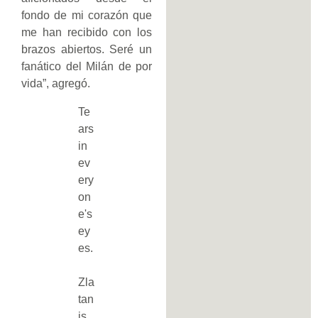
fondo de mi corazón que
me han recibido con los
brazos abiertos. Seré un
fanático del Milán de por
vida”, agregó.
Te
ars
in
ev
ery
on
e's
ey
es.
Zla
tan
is