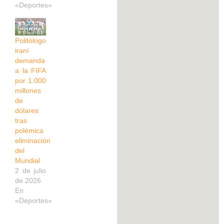
«Deportes»
Politólogo
iraní
demanda
a la FIFA
por 1.000
millones
de
dólares
tras
polémica
eliminación
del
Mundial
2 de julio
de 2026
En
«Deportes»