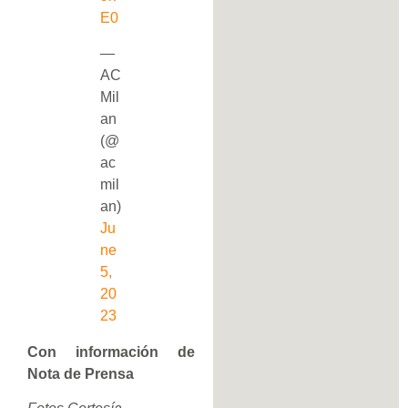
E0
—
AC
Mil
an
(@
ac
mil
an)
Ju
ne
5,
20
23
Con información de
Nota de Prensa