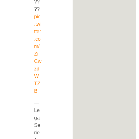
??
??
pic
.twi
tter
.co
m/
Zi
Cw
zd
W
TZ
B
—
Le
ga
Se
rie