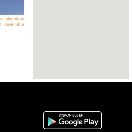
n planetaria
0 deslumbra