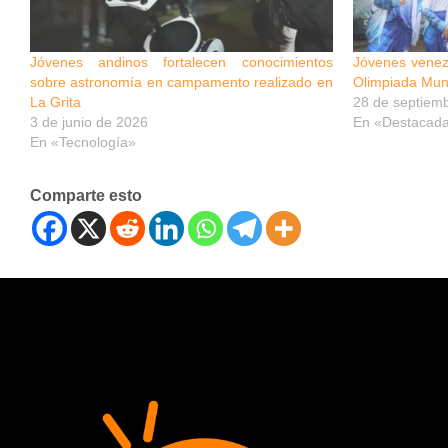
Jóvenes andinos fortalecen conocimientos
Jóvenes venez
sobre astronomía en campamento realizado en
Olimpiada Mun
La Grita
28 de septiem
3 de junio de 2026
En «Destacad
En «Tecnología»
Comparte esto