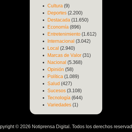
Cultura
(9)
Deportes
(2.200)
Destacada
(11.650)
Economía
(896)
Entretenimiento
(1.612)
Internacional
(3.042)
Local
(2.940)
Marcas de Valor
(31)
Nacional
(5.368)
Opinión
(58)
Política
(1.089)
Salud
(427)
Sucesos
(3.108)
Tecnología
(644)
Variedades
(1)
pyright © 2026 Notiprensa Digital. Todos los derechos reservad