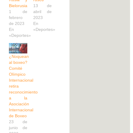
Bielorusia
13 de
1 de
abril de
febrero
2023
de 2023
En
En
«Deportes»
«Deportes»
¿Noquean
al boxeo?
Comité
Olímpico
Internacional
retira
reconocimiento
a la
Asociación
Internacional
de Boxeo
23 de
junio de