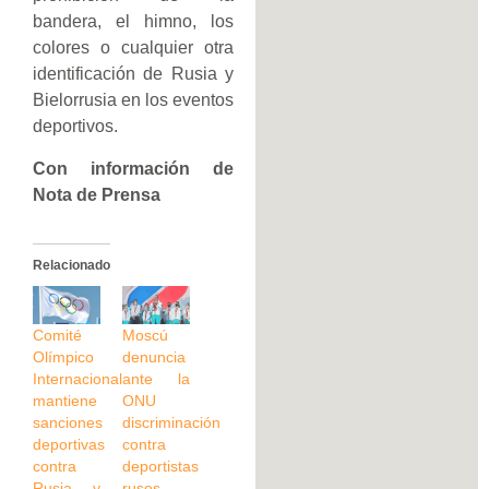
bandera, el himno, los
colores o cualquier otra
identificación de Rusia y
Bielorrusia en los eventos
deportivos.
Con información de
Nota de Prensa
Relacionado
Comité
Moscú
Olímpico
denuncia
Internacional
ante la
mantiene
ONU
sanciones
discriminación
deportivas
contra
contra
deportistas
Rusia y
rusos