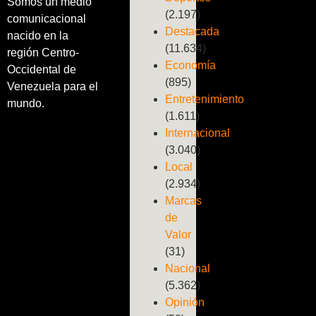
Somos un medio
(2.197)
comunicacional
Destacada
nacido en la
(11.634)
región Centro-
Economía
Occidental de
(895)
Venezuela para el
Entretenimiento
mundo.
(1.611)
Internacional
(3.040)
Local
(2.934)
Marcas
de
Valor
(31)
Nacional
(5.362)
Opinión