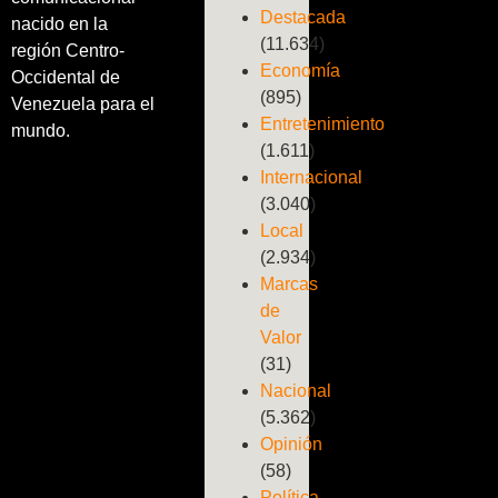
Destacada
nacido en la
(11.634)
región Centro-
Economía
Occidental de
(895)
Venezuela para el
Entretenimiento
mundo.
(1.611)
Internacional
(3.040)
Local
(2.934)
Marcas
de
Valor
(31)
Nacional
(5.362)
Opinión
(58)
Política