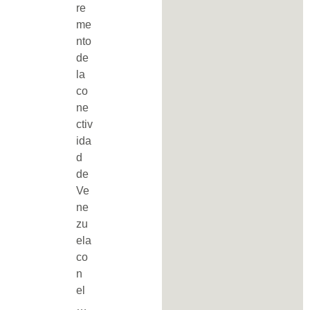
re
me
nto
de
la
co
ne
ctiv
ida
d
de
Ve
ne
zu
ela
co
n
el
…