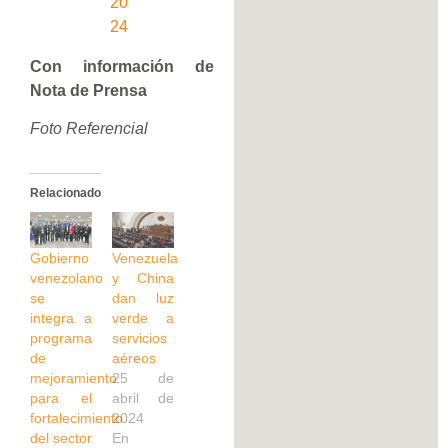
20
24
Con información de
Nota de Prensa
Foto Referencial
Relacionado
Gobierno
Venezuela
venezolano
y China
se
dan luz
integra a
verde a
programa
servicios
de
aéreos
mejoramiento
25 de
para el
abril de
fortalecimiento
2024
del sector
En