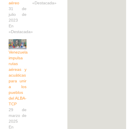
aéreo
«Destacada»
31 de
julio de
2023
En
«Destacada»
Venezuela
impulsa
rutas
aéreas y
acuáticas
para unir
a los
pueblos
del ALBA-
TCP
29 de
marzo de
2025
En