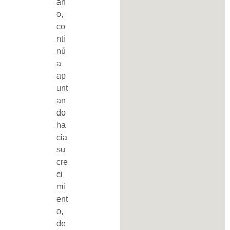
an
o,
co
nti
nú
a
ap
unt
an
do
ha
cia
su
cre
ci
mi
ent
o,
de