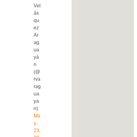
Vel
ás
qu
ez
Ar
ag
ua
yá
n
(@
rva
rag
ua
ya
n)
Ma
y
23,