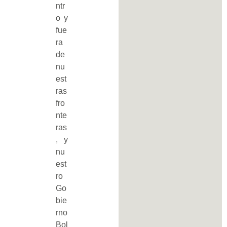
ntr
o y
fue
ra
de
nu
est
ras
fro
nte
ras
, y
nu
est
ro
Go
bie
rno
Bol