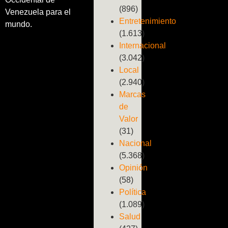
(896)
Venezuela para el
Entretenimiento
mundo.
(1.613)
Internacional
(3.042)
Local
(2.940)
Marcas
de
Valor
(31)
Nacional
(5.368)
Opinión
(58)
Política
(1.089)
Salud