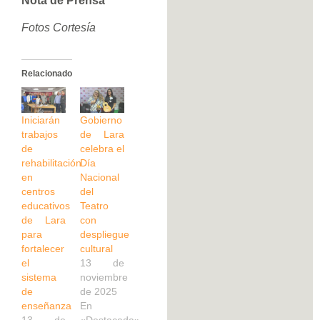
Nota de Prensa
Fotos Cortesía
Relacionado
Iniciarán
‎Gobierno
trabajos
de Lara
de
celebra el
rehabilitación
Día
en
Nacional
centros
del
educativos
Teatro
de Lara
con
para
despliegue
fortalecer
cultural
el
13 de
sistema
noviembre
de
de 2025
enseñanza
En
13 de
«Destacada»