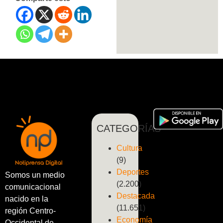
CATEGORÍAS
Cultura
(9)
Deportes
Somos un medio
(2.200)
comunicacional
Destacada
nacido en la
(11.651)
región Centro-
Economía
Occidental de