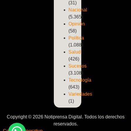
(31)
Nacional
(5.365)
Opinión
(58)
Política
(1.088)
Salud
(426)
Sucesos
(3.108)
Tecnología
(643)
Variedades
(1)
Copyright © 2026 Notiprensa Digital. Todos los derechos
reservados.
Correo Corporativo