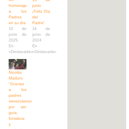
homenaje
junio
a los
¡Feliz Día
Padres
del
en su día
Padre!
15 de
16 de
junio de
junio de
2025
2024
En
En
«Destacada»
«Destacada»
Nicolás
Maduro:
“Gracias
a los
padres
venezolanos
por ser
guía,
fortaleza
y