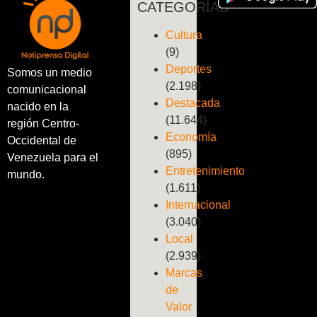
CATEGORÍAS
Cultura
(9)
Deportes
Somos un medio
(2.198)
comunicacional
Destacada
nacido en la
(11.644)
región Centro-
Economía
Occidental de
(895)
Venezuela para el
Entretenimiento
mundo.
(1.611)
Internacional
(3.040)
Local
(2.939)
Marcas
de
Valor