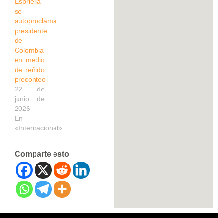
Espriella
se
autoproclama
presidente
de
Colombia
en medio
de reñido
preconteo
22 de
junio de
2026
En
«Internacional»
Comparte esto