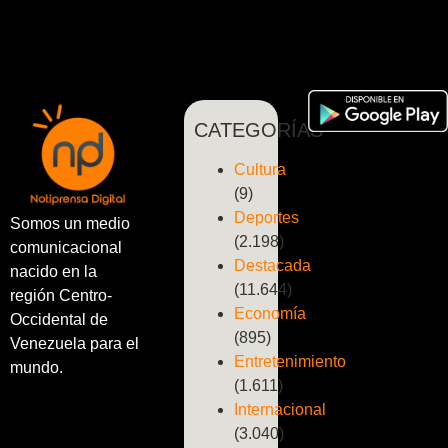
CATEGORÍAS
Cultura
(9)
Deportes
Somos un medio
(2.198)
comunicacional
Destacada
nacido en la
(11.644)
región Centro-
Economía
Occidental de
(895)
Venezuela para el
Entretenimiento
mundo.
(1.611)
Internacional
(3.040)