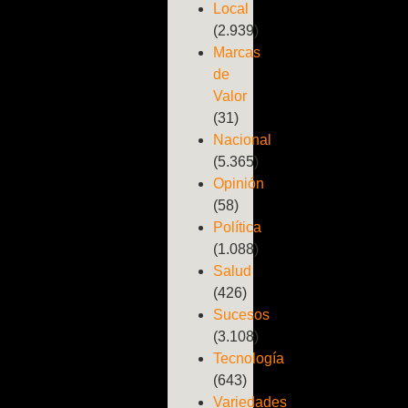
Local
(2.939)
Marcas
de
Valor
(31)
Nacional
(5.365)
Opinión
(58)
Política
(1.088)
Salud
(426)
Sucesos
(3.108)
Tecnología
(643)
Variedades