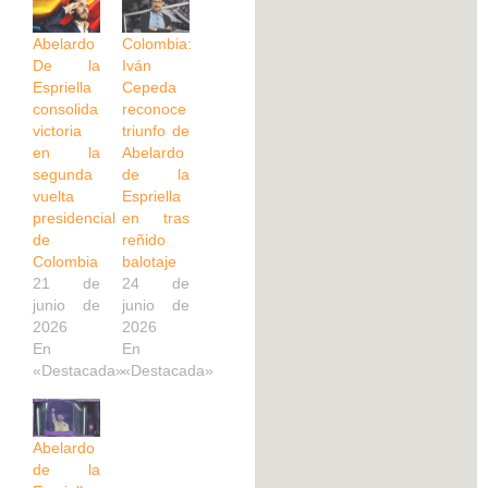
Abelardo
Colombia:
De la
Iván
Espriella
Cepeda
consolida
reconoce
victoria
triunfo de
en la
Abelardo
segunda
de la
vuelta
Espriella
presidencial
en tras
de
reñido
Colombia
balotaje
21 de
24 de
junio de
junio de
2026
2026
En
En
«Destacada»
«Destacada»
Abelardo
de la