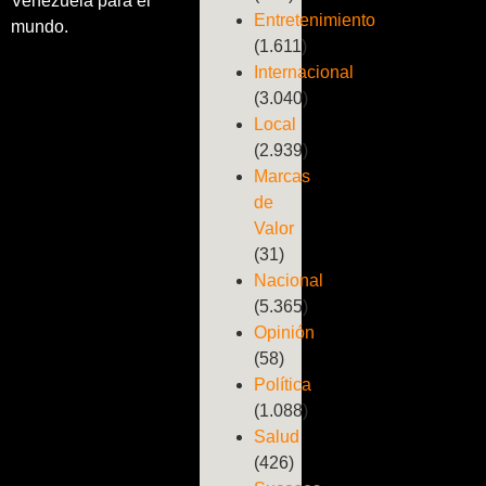
Venezuela para el
Entretenimiento
mundo.
(1.611)
Internacional
(3.040)
Local
(2.939)
Marcas
de
Valor
(31)
Nacional
(5.365)
Opinión
(58)
Política
(1.088)
Salud
(426)