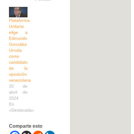
Plataforma
Unitaria
elige a
Edmundo
González
Urrutia
como
candidato
de la
oposición
venezolana
20 de
abril de
2024
En
«Destacada»
Comparte esto