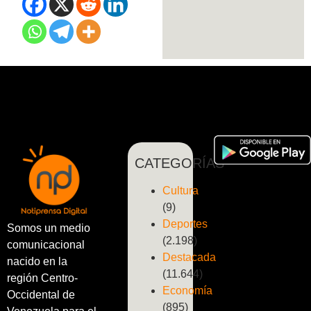
CATEGORÍAS
Cultura
(9)
Deportes
Somos un medio
(2.198)
comunicacional
Destacada
nacido en la
(11.644)
región Centro-
Economía
Occidental de
(895)