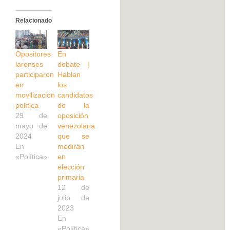
Relacionado
Opositores
En
larenses
debate |
participaron
Hablan
en
los
movilización
candidatos
política
de la
29 de
oposición
mayo de
venezolana
2024
que se
En
medirán
«Política»
en
elección
primaria
12 de
julio de
2023
En
«Política»