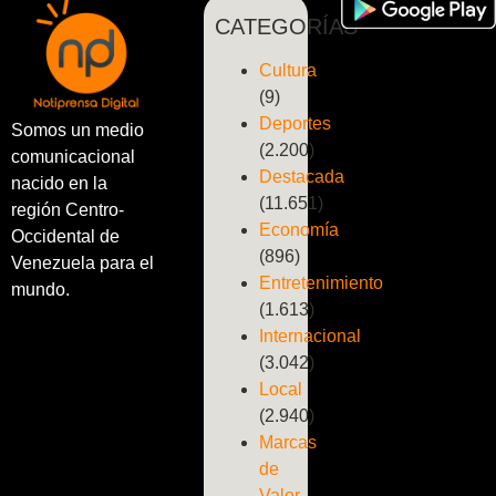
CATEGORÍAS
Cultura
(9)
Deportes
Somos un medio
(2.200)
comunicacional
Destacada
nacido en la
(11.651)
región Centro-
Economía
Occidental de
(896)
Venezuela para el
Entretenimiento
mundo.
(1.613)
Internacional
(3.042)
Local
(2.940)
Marcas
de
Valor