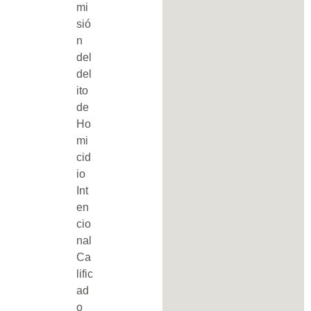
mi
sió
n
del
del
ito
de
Ho
mi
cid
io
Int
en
cio
nal
Ca
lific
ad
o