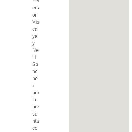
Yef
ers
on
Vis
ca
ya
y
Ne
ill
Sa
nc
he
z
por
la
pre
su
nta
co