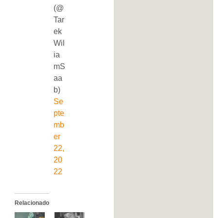
(@
Tar
ek
Wil
ia
mS
aa
b)
Se
pte
mb
er
22,
20
22
Relacionado