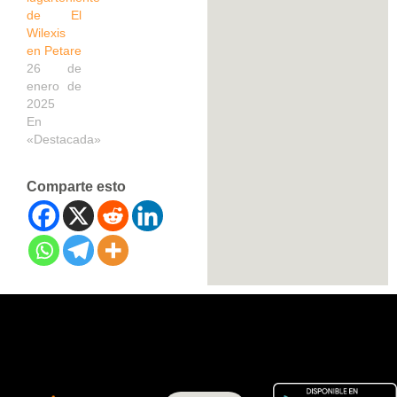
de El
Wilexis
en Petare
26 de
enero de
2025
En
«Destacada»
Comparte esto