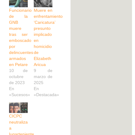
Funcionario
Muere en
de la
enfrentamiento
GNB
‘Caricatura’
muere
presunto
tras ser
implicado
emboscado
en
por
homicidio
delincuentes
de
armados
Elizabeth
en Petare
Aricua
10 de
9 de
octubre
marzo de
de 2023
2025
En
En
«Sucesos»
«Destacada»
CICPC
neutraliza
a
lugarteniente