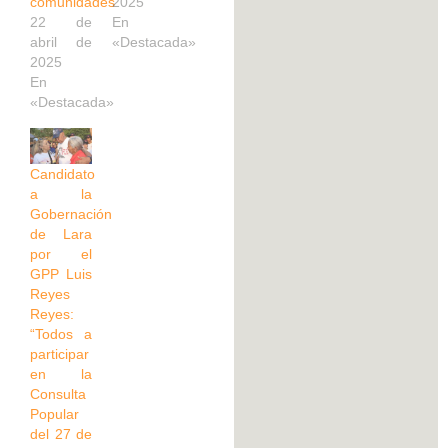
comunidades”
2025
22 de
En
abril de
«Destacada»
2025
En
«Destacada»
Candidato
a la
Gobernación
de Lara
por el
GPP Luis
Reyes
Reyes:
“Todos a
participar
en la
Consulta
Popular
del 27 de