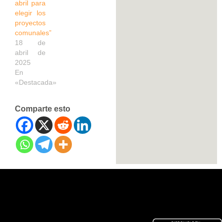
abril para
elegir los
proyectos
comunales”
18 de
abril de
2025
En
«Destacada»
Comparte esto