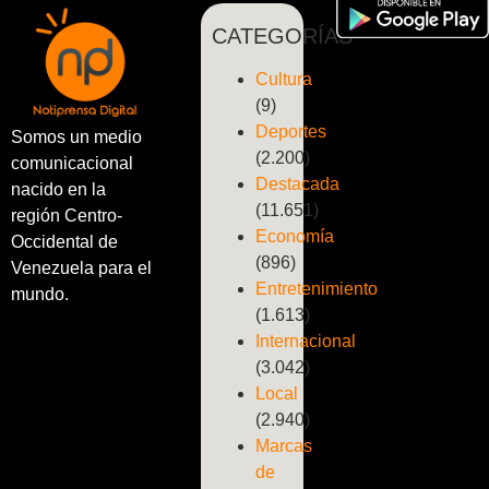
CATEGORÍAS
Cultura
(9)
Deportes
Somos un medio
(2.200)
comunicacional
Destacada
nacido en la
(11.651)
región Centro-
Economía
Occidental de
(896)
Venezuela para el
Entretenimiento
mundo.
(1.613)
Internacional
(3.042)
Local
(2.940)
Marcas
de