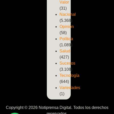
Valor
(31)
Nacional
(5.368)
Opinión
(58)
Política
(1.089)
Salud
(427)
Sucesos
(3.108)
Tecnología
(644)
Variedades
(1)
Copyright © 2026 Notiprensa Digital. Todos los derechos
reservados.