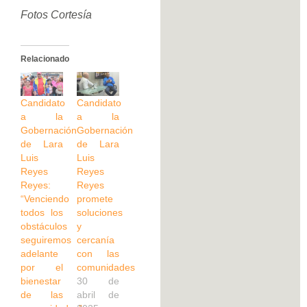
Fotos Cortesía
Relacionado
Candidato
Candidato
a la
a la
Gobernación
Gobernación
de Lara
de Lara
Luis
Luis
Reyes
Reyes
Reyes:
Reyes
“Venciendo
promete
todos los
soluciones
obstáculos
y
seguiremos
cercanía
adelante
con las
por el
comunidades
bienestar
30 de
de las
abril de