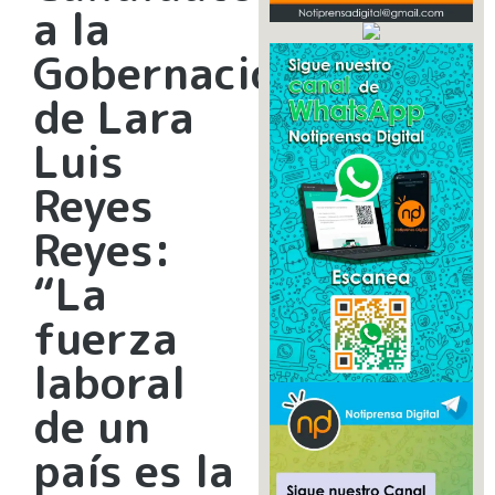
a la
Gobernación
de Lara
Luis
Reyes
Reyes:
“La
fuerza
laboral
de un
país es la