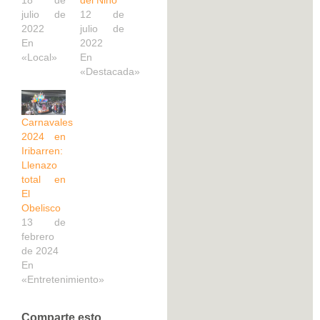
julio de
12 de
2022
julio de
En
2022
«Local»
En
«Destacada»
Carnavales
2024 en
Iribarren:
Llenazo
total en
El
Obelisco
13 de
febrero
de 2024
En
«Entretenimiento»
Comparte esto