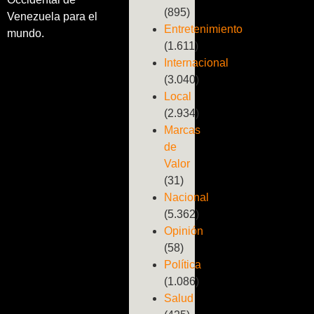
(895)
Venezuela para el
Entretenimiento
mundo.
(1.611)
Internacional
(3.040)
Local
(2.934)
Marcas
de
Valor
(31)
Nacional
(5.362)
Opinión
(58)
Política
(1.086)
Salud