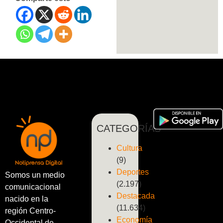
CATEGORÍAS
Cultura
(9)
Deportes
Somos un medio
(2.197)
comunicacional
Destacada
nacido en la
(11.634)
región Centro-
Economía
Occidental de