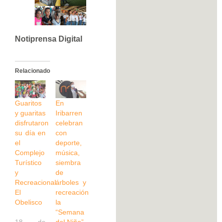
Notiprensa Digital
Relacionado
Guaritos
En
y guaritas
Iribarren
disfrutaron
celebran
su día en
con
el
deporte,
Complejo
música,
Turístico
siembra
y
de
Recreacional
árboles y
El
recreación
Obelisco
la
“Semana
18 de
del Niño”