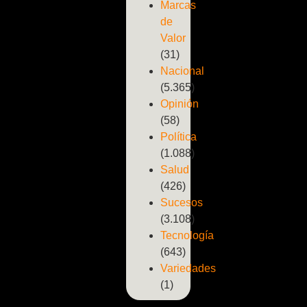
Marcas
de
Valor
(31)
Nacional
(5.365)
Opinión
(58)
Política
(1.088)
Salud
(426)
Sucesos
(3.108)
Tecnología
(643)
Variedades
(1)