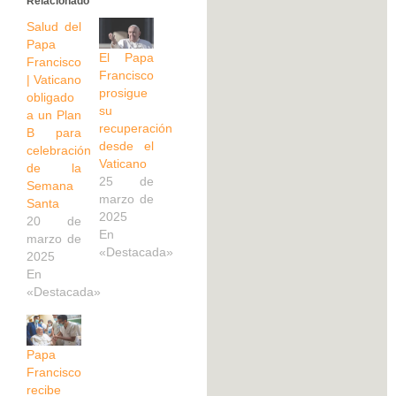
Relacionado
Salud del
Papa
El Papa
Francisco
Francisco
| Vaticano
prosigue
obligado
su
a un Plan
recuperación
B para
desde el
celebración
Vaticano
de la
25 de
Semana
marzo de
Santa
2025
20 de
En
marzo de
«Destacada»
2025
En
«Destacada»
Papa
Francisco
recibe