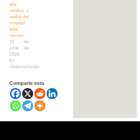
alta
médica y
saldrá del
hospital
este
viernes
15 de
junio de
2023
En
«Internacional»
Comparte esto