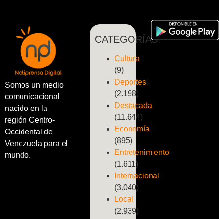
CATEGORÍAS
Cultura
(9)
Deportes
Somos un medio
(2.198)
comunicacional
Destacada
nacido en la
(11.644)
región Centro-
Economía
Occidental de
(895)
Venezuela para el
Entretenimiento
mundo.
(1.611)
Internacional
(3.040)
Local
(2.939)