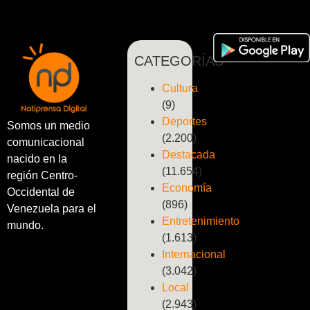
CATEGORÍAS
Cultura
(9)
Deportes
Somos un medio
(2.200)
comunicacional
Destacada
nacido en la
(11.654)
región Centro-
Economía
Occidental de
(896)
Venezuela para el
Entretenimiento
mundo.
(1.613)
Internacional
(3.042)
Local
(2.943)