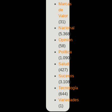
Marcas
de
Valor
(31)
Nacional
(5.368)
Opinión
(58)
Política
(1.090)
Salud
(427)
Sucesos
(3.108)
Tecnología
(644)
Variedades
(1)