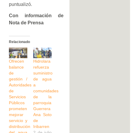
puntualizó.
Con información de
Nota de Prensa
Relacionado
Ofrecen
Hidrolara
balance
refuerza
de
suministro
gestión /
de agua
Autoridades
a
de
comunidades
Servicios
de la
Públicos
parroquia
prometen
Guerrera
mejorar
Ana Soto
servicio y
de
distribución
Iribarren
del agua
2 de julio