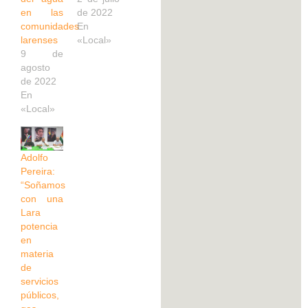
en las
de 2022
comunidades
En
larenses
«Local»
9 de
agosto
de 2022
En
«Local»
Adolfo
Pereira:
“Soñamos
con una
Lara
potencia
en
materia
de
servicios
públicos,