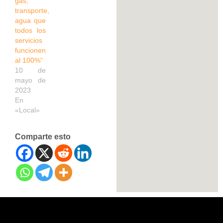
gas,
transporte,
agua que
todos los
servicios
funcionen
al 100%”
10 de
mayo de
2023
En
«Local»
Comparte esto