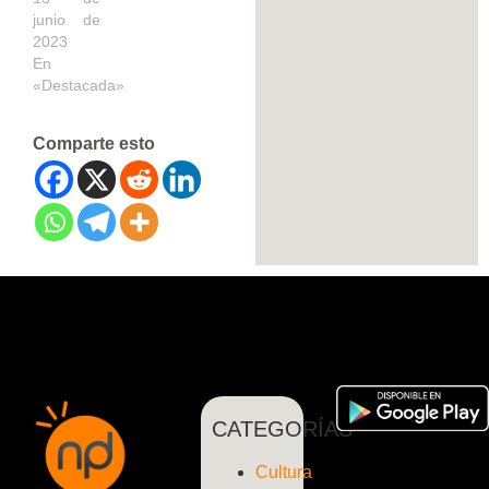
junio de
2023
En
«Destacada»
Comparte esto
CATEGORÍAS
Cultura