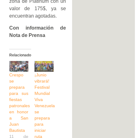
zona de Platinum con un
valor de 175$, ya se
encuentran agotadas.
Con información de
Nota de Prensa
Relacionado
Crespo
¡Junio
se
vibrará!
prepara
Festival
para sus
Mundial
fiestas
Viva
patronales
Venezuela
en honor
se
a San
prepara
Juan
para
Bautista
iniciar
11 de
ruta