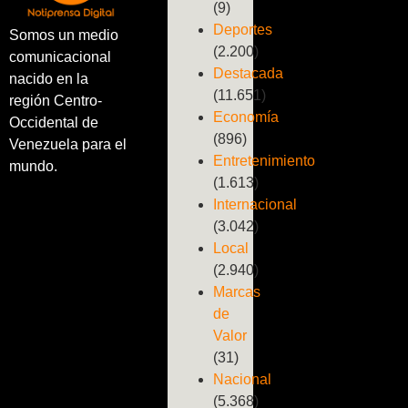
(9)
Deportes
Somos un medio
(2.200)
comunicacional
Destacada
nacido en la
(11.651)
región Centro-
Economía
Occidental de
(896)
Venezuela para el
Entretenimiento
mundo.
(1.613)
Internacional
(3.042)
Local
(2.940)
Marcas
de
Valor
(31)
Nacional
(5.368)