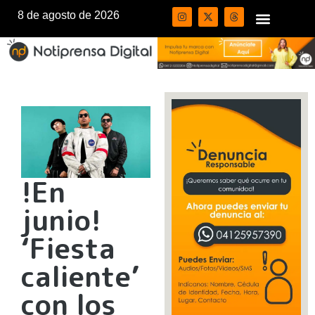
8 de agosto de 2026
!En
junio!
‘Fiesta
caliente’
con los