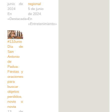
junio de
regional
2024
5 de junio
En
de 2024
«Destacada»
En
«Entretenimiento»
#13Junio
Día de
San
Antonio
de
Padua:
Fiestas y
oraciones
para
buscar
objetos
perdidos,
novio o
novia
13 de