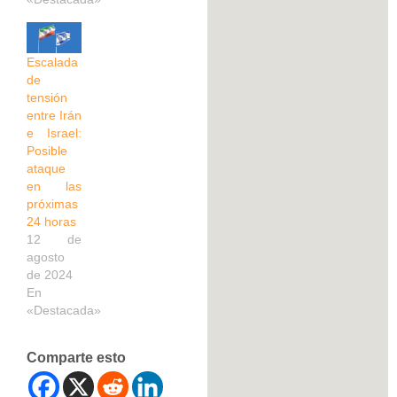
Escalada
de
tensión
entre Irán
e Israel:
Posible
ataque
en las
próximas
24 horas
12 de
agosto
de 2024
En
«Destacada»
Comparte esto