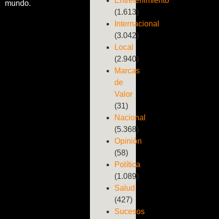
Entretenimiento
mundo.
(1.613)
Internacional
(3.042)
Local
(2.940)
Marcas
de
Valor
(31)
Nacional
(5.368)
Opinión
(58)
Política
(1.089)
Salud
(427)
Sucesos