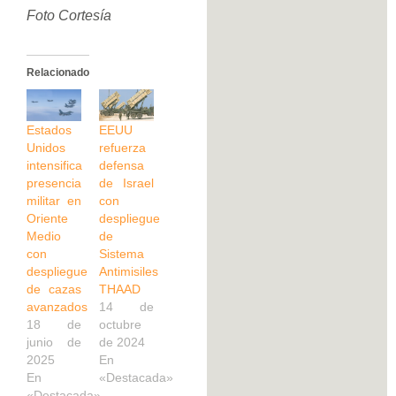
Foto Cortesía
Relacionado
Estados
EEUU
Unidos
refuerza
intensifica
defensa
presencia
de Israel
militar en
con
Oriente
despliegue
Medio
de
con
Sistema
despliegue
Antimisiles
de cazas
THAAD
avanzados
14 de
18 de
octubre
junio de
de 2024
2025
En
En
«Destacada»
«Destacada»