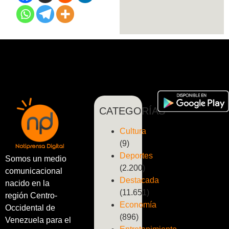
CATEGORÍAS
Cultura
(9)
Deportes
Somos un medio
(2.200)
comunicacional
Destacada
nacido en la
(11.651)
región Centro-
Economía
Occidental de
(896)
Venezuela para el