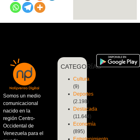
CATEGORÍAS
Cultura
(9)
Deportes
Somos un medio
(2.198)
comunicacional
Destacada
nacido en la
(11.644)
región Centro-
Economía
Occidental de
(895)
Venezuela para el
Entretenimiento