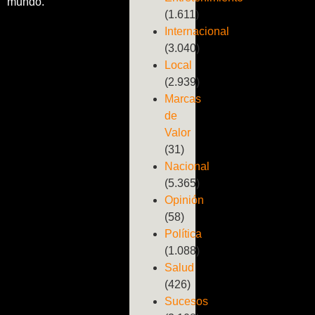
mundo.
(1.611)
Internacional
(3.040)
Local
(2.939)
Marcas
de
Valor
(31)
Nacional
(5.365)
Opinión
(58)
Política
(1.088)
Salud
(426)
Sucesos