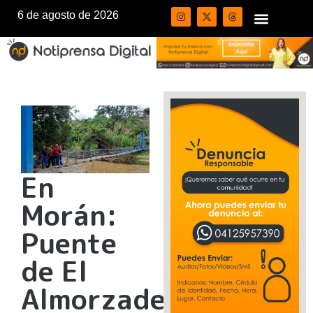
6 de agosto de 2026
En
Morán:
Puente
de El
Almorzadero