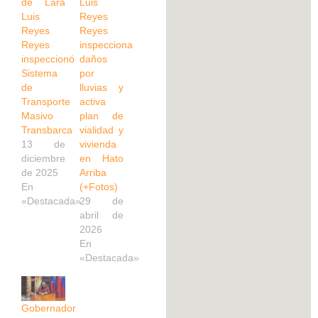
de Lara
Luis
Luis
Reyes
Reyes
Reyes
Reyes
inspecciona
inspeccionó
daños
Sistema
por
de
lluvias y
Transporte
activa
Masivo
plan de
Transbarca
vialidad y
13 de
vivienda
diciembre
en Hato
de 2025
Arriba
En
(+Fotos)
«Destacada»
29 de
abril de
2026
En
«Destacada»
Gobernador