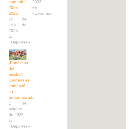
campaña
2023
2025-
En
2026
«Deportes»
10 de
julio de
2025
En
«Deportes»
¡Fanáticos
del
béisbol!
Cardenales
comenzó
su
pretemporada
1 de
octubre
de 2025
En
«Deportes»