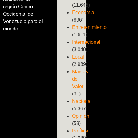
(11.645)
región Centro-
Economía
Occidental de
(896)
Venezuela para el
Entretenimiento
mundo.
(1.611)
Internacional
(3.040)
Local
(2.939)
Marcas
de
Valor
(31)
Nacional
(5.367)
Opinión
(58)
Política