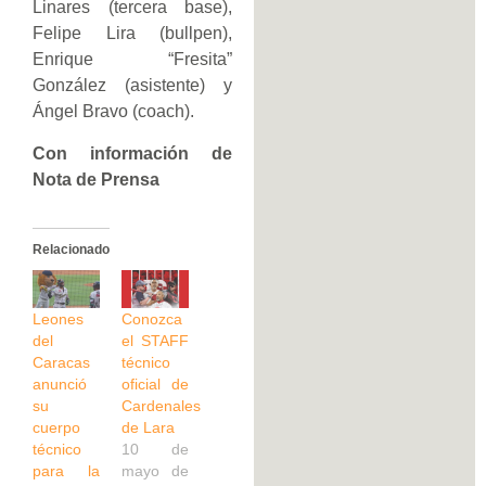
Linares (tercera base),
Felipe Lira (bullpen),
Enrique “Fresita”
González (asistente) y
Ángel Bravo (coach).
Con información de
Nota de Prensa
Relacionado
Leones
Conozca
del
el STAFF
Caracas
técnico
anunció
oficial de
su
Cardenales
cuerpo
de Lara
técnico
10 de
para la
mayo de