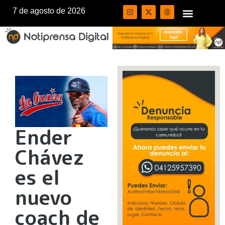
7 de agosto de 2026
Ender
Chávez
es el
nuevo
coach de