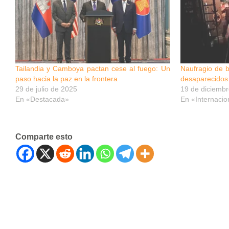
Tailandia y Camboya pactan cese al fuego: Un
Naufragio de b
paso hacia la paz en la frontera
desaparecidos 
29 de julio de 2025
19 de diciemb
En «Destacada»
En «Internacio
Comparte esto