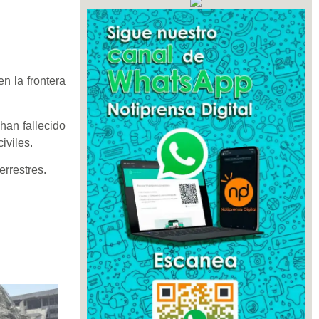
n la frontera
han fallecido
iviles.
errestres.