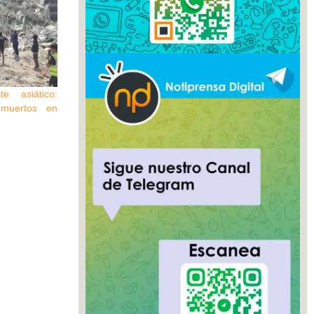
e asiático:
muertos en