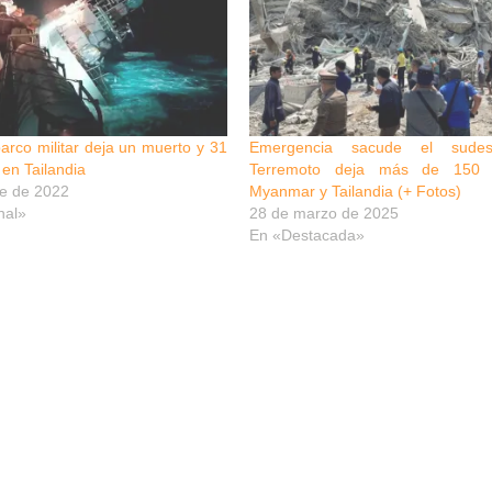
arco militar deja un muerto y 31
Emergencia sacude el sudest
en Tailandia
Terremoto deja más de 150 
re de 2022
Myanmar y Tailandia (+ Fotos)
nal»
28 de marzo de 2025
En «Destacada»