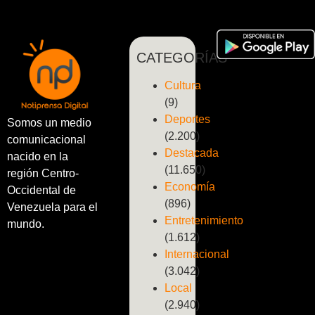
CATEGORÍAS
Cultura
(9)
Deportes
Somos un medio
(2.200)
comunicacional
Destacada
nacido en la
(11.650)
región Centro-
Economía
Occidental de
(896)
Venezuela para el
Entretenimiento
mundo.
(1.612)
Internacional
(3.042)
Local
(2.940)