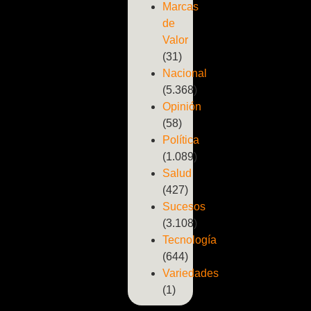
Marcas
de
Valor
(31)
Nacional
(5.368)
Opinión
(58)
Política
(1.089)
Salud
(427)
Sucesos
(3.108)
Tecnología
(644)
Variedades
(1)