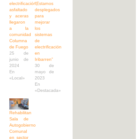
electrificación,
“Estamos
asfaltado
desplegados
y aceras
para
llegaron
mejorar
a la
los
comunidad
sistemas
Columna
de
de Fuego
electrificación
25 de
en
junio de
Iribarren”
2024
30 de
En
mayo de
«Local»
2023
En
«Destacada»
Rehabilitan
Sala de
Autogobierno
Comunal
en sector