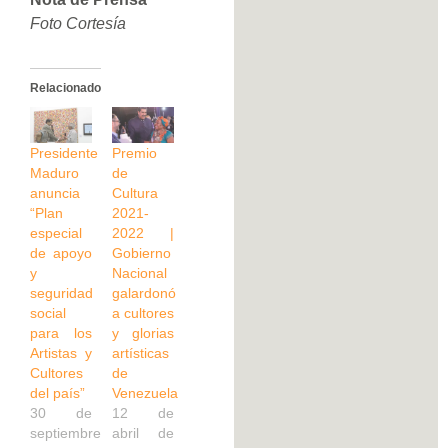
Foto Cortesía
Relacionado
Presidente
Premio
Maduro
de
anuncia
Cultura
“Plan
2021-
especial
2022 |
de apoyo
Gobierno
y
Nacional
seguridad
galardonó
social
a cultores
para los
y glorias
Artistas y
artísticas
Cultores
de
del país”
Venezuela
30 de
12 de
septiembre
abril de