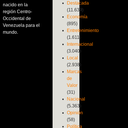
Destacada
nacido en la
(11.639)
región Centro-
Economía
Occidental de
(895)
Venezuela para el
Entretenimiento
mundo.
(1.611)
Internacional
(3.040)
Local
(2.938)
Marcas
de
Valor
(31)
Nacional
(5.363)
Opinión
(58)
Política