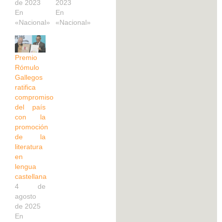
de 2023
2023
En
En
«Nacional»
«Nacional»
Premio
Rómulo
Gallegos
ratifica
compromiso
del país
con la
promoción
de la
literatura
en
lengua
castellana
4 de
agosto
de 2025
En