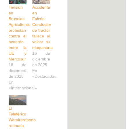
Tensión
Accidente
en
en
Bruselas:
Falcón:
Agricultores
Conductor
protestan
de tractor
contra el
fallece al
acuerdo
volcar su
entre la
maquinaria
UE y
16 de
Mercosur
diciembre
18 de
de 2025
diciembre
En
de 2025
«Destacada»
En
«Internacional»
El
Teleférico
Warairarepano
reanuda