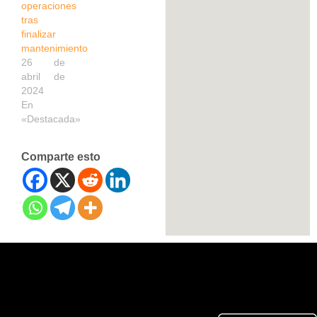
operaciones
tras
finalizar
mantenimiento
26 de
abril de
2024
En
«Destacada»
Comparte esto