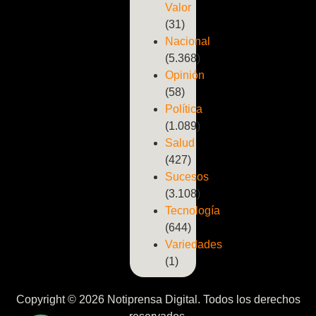
Valor
(31)
Nacional
(5.368)
Opinión
(58)
Política
(1.089)
Salud
(427)
Sucesos
(3.108)
Tecnología
(644)
Variedades
(1)
Copyright © 2026 Notiprensa Digital. Todos los derechos