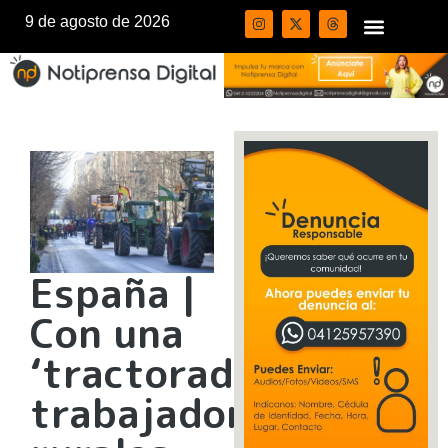
9 de agosto de 2026
España |
Con una
‘tractorada’
trabajadores