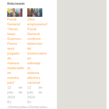
Relacionado
Fiscal
¡Dos
General:
empresarios!
“Gerso
Fiscal
Isaac
General
Guerrero
confirmó
Flores
detención
será
de
juzgado
involucrados
de
en
manera
sabotaje
implacable
al
en
sistema
nuestro
eléctrico
país”
nacional
12 de
12 de
julio de
julio de
2024
2024
En
En
«Destacada»
«Destacada»