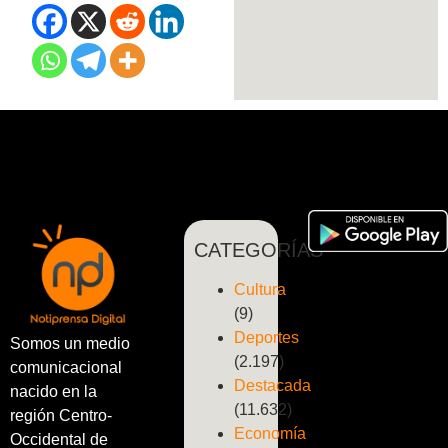
CATEGORÍAS
Cultura
(9)
Deportes
Somos un medio
(2.197)
comunicacional
Destacada
nacido en la
(11.632)
región Centro-
Economía
Occidental de