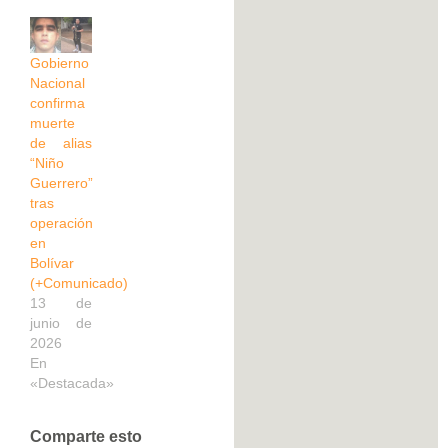
Gobierno
Nacional
confirma
muerte
de alias
“Niño
Guerrero”
tras
operación
en
Bolívar
(+Comunicado)
13 de
junio de
2026
En
«Destacada»
Comparte esto