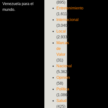
(895)
Venezuela para el
Entretenimiento
mundo.
(1.611)
Internacional
(3.040)
Local
(2.933)
Marcas
de
Valor
(31)
Nacional
(5.362)
Opinión
(58)
Política
(1.086)
Salud
(425)