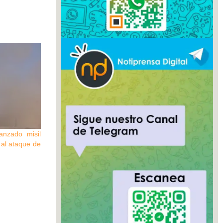
anzado misil
 al ataque de