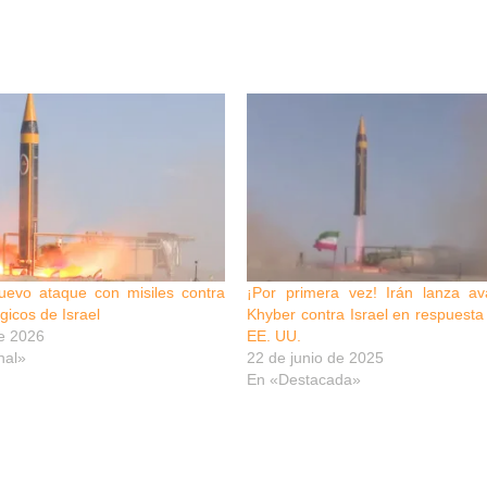
nuevo ataque con misiles contra
¡Por primera vez! Irán lanza av
gicos de Israel
Khyber contra Israel en respuesta
e 2026
EE. UU.
nal»
22 de junio de 2025
En «Destacada»