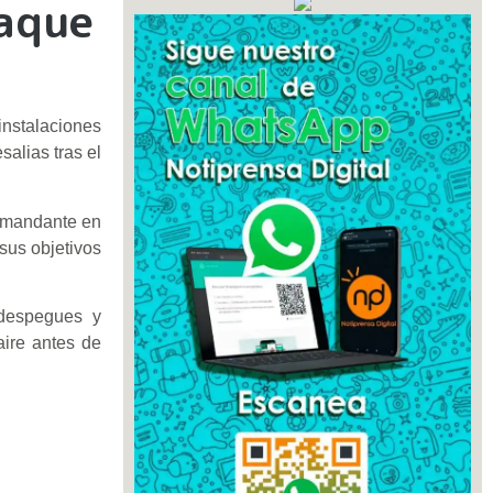
taque
instalaciones
salias tras el
 comandante en
sus objetivos
 despegues y
aire antes de