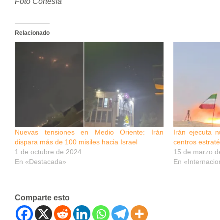
Foto Cortesía
Relacionado
Nuevas tensiones en Medio Oriente: Irán
Irán ejecuta 
dispara más de 100 misiles hacia Israel
centros estraté
1 de octubre de 2024
15 de marzo d
En «Destacada»
En «Internacio
Comparte esto