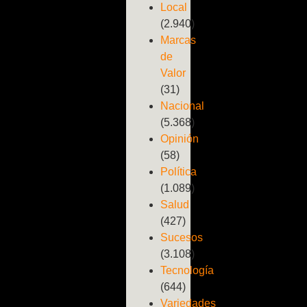
Local
(2.940)
Marcas
de
Valor
(31)
Nacional
(5.368)
Opinión
(58)
Política
(1.089)
Salud
(427)
Sucesos
(3.108)
Tecnología
(644)
Variedades