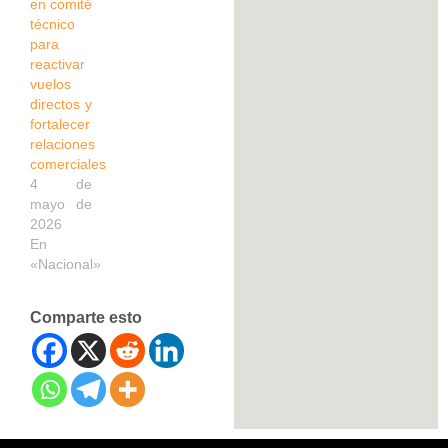
en comité
técnico
para
reactivar
vuelos
directos y
fortalecer
relaciones
comerciales
4 de
mayo de
2026
En
«Nacional»
Comparte esto