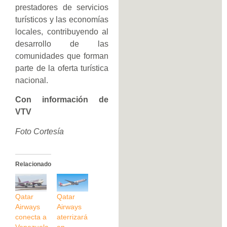
prestadores de servicios
turísticos y las economías
locales, contribuyendo al
desarrollo de las
comunidades que forman
parte de la oferta turística
nacional.
Con información de
VTV
Foto Cortesía
Relacionado
Qatar
Qatar
Airways
Airways
conecta a
aterrizará