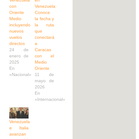
Venezuela
en
con
Venezuela:
Oriente
Conoce
Medio
la fecha y
incluyendo
la ruta
nuevos
que
vuelos
conectará
directos
a
24 de
Caracas
enero de
con el
2025
Medio
En
Oriente
«Nacional»
11 de
mayo de
2026
En
«Internacional»
Venezuela
e Italia
avanzan