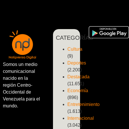
CATEGORÍAS
Cultura
(9)
Deportes
Somos un medio
(2.200)
comunicacional
Destacada
nacido en la
(11.651)
región Centro-
Economía
Occidental de
(896)
Venezuela para el
Entretenimiento
mundo.
(1.613)
Internacional
(3.042)