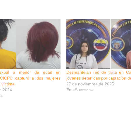
 sexual a menor de edad en
Desmantelan red de trata en C
: CICPC capturó a dos mujeres
jóvenes detenidas por captación d
a víctima
27 de noviembre de 2025
e 2024
En «Sucesos»
a»