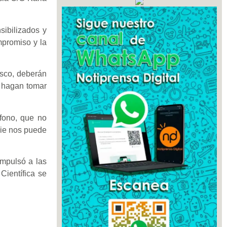
sibilizados y
mpromiso y la
esco, deberán
le hagan tomar
fono, que no
die nos puede
.
impulsó a las
Científica se