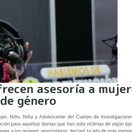
frecen asesoría a muje
 de género
ujer, Niño, Niña y Adolescente del Cuerpo de Investigaciones
nción para aquellas damas que han sido víctimas de algún tipo
eger a las mujeres venezolanas, declaró la jefa de esta instan