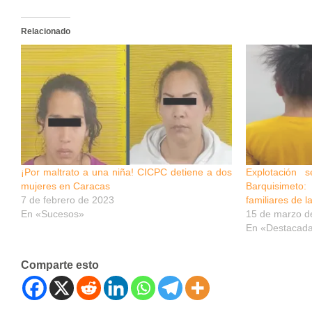
Relacionado
¡Por maltrato a una niña! CICPC detiene a dos
Explotación
mujeres en Caracas
Barquisimeto
7 de febrero de 2023
familiares de l
En «Sucesos»
15 de marzo d
En «Destacad
Comparte esto