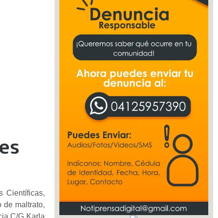
res
 Científicas,
 de maltrato,
cia C/G Karla