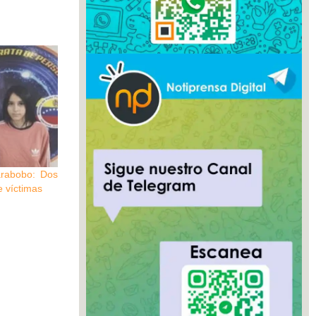
arabobo: Dos
e víctimas