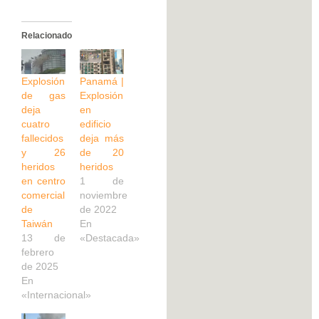
Relacionado
Explosión
Panamá |
de gas
Explosión
deja
en
cuatro
edificio
fallecidos
deja más
y 26
de 20
heridos
heridos
en centro
1 de
comercial
noviembre
de
de 2022
Taiwán
En
13 de
«Destacada»
febrero
de 2025
En
«Internacional»