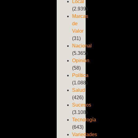
Local
(2.939)
Marcas
de
Valor
(31)
Nacional
(5.365)
Opinión
(58)
Política
(1.088)
Salud
(426)
Sucesos
(3.108)
Tecnología
(643)
Variedades