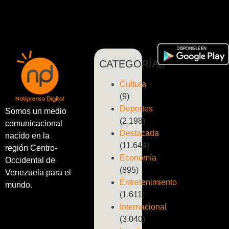
CATEGORÍAS
Cultura
(9)
Deportes
Somos un medio
(2.198)
comunicacional
Destacada
nacido en la
(11.644)
región Centro-
Economía
Occidental de
(895)
Venezuela para el
Entretenimiento
mundo.
(1.611)
Internacional
(3.040)