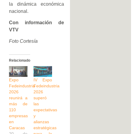
la dinámica económica
nacional.
Con información de
VTV
Foto Cortesía
Relacionado
Expo
IV Expo
Fedeindustria
Fedeindustria
2026
2026
reunirá a
superó
más de
las
110
expectativas
empresas
y
en
alianzas
Caracas
estratégicas
20 de
para la