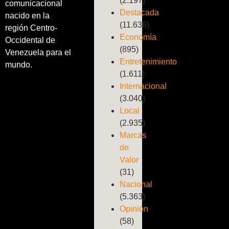
(2.197)
comunicacional
Destacada
nacido en la
(11.636)
región Centro-
Economía
Occidental de
(895)
Venezuela para el
Entretenimiento
mundo.
(1.611)
Internacional
(3.040)
Local
(2.935)
Marcas
de
Valor
(31)
Nacional
(5.363)
Opinión
(58)