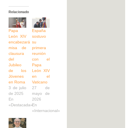
Relacionado
Papa
España
León XIV
sostuvo
encabezará
su
misa de
primera
clausura
reunión
del
con el
Jubileo
Papa
de los
León XIV
Jóvenes
en el
en Roma
Vaticano
3 de julio
27 de
de 2025
mayo de
En
2026
«Destacada»
En
«Internacional»