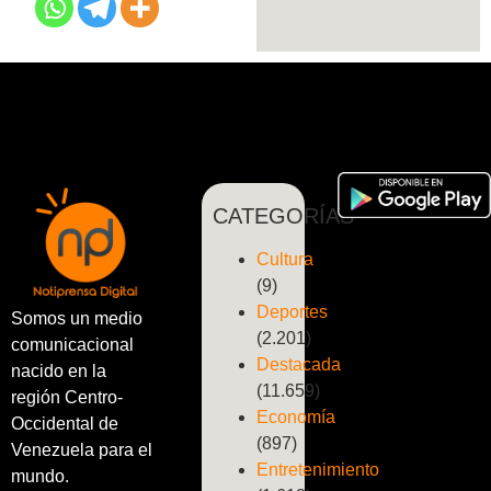
CATEGORÍAS
Cultura
(9)
Deportes
Somos un medio
(2.201)
comunicacional
Destacada
nacido en la
(11.659)
región Centro-
Economía
Occidental de
(897)
Venezuela para el
Entretenimiento
mundo.