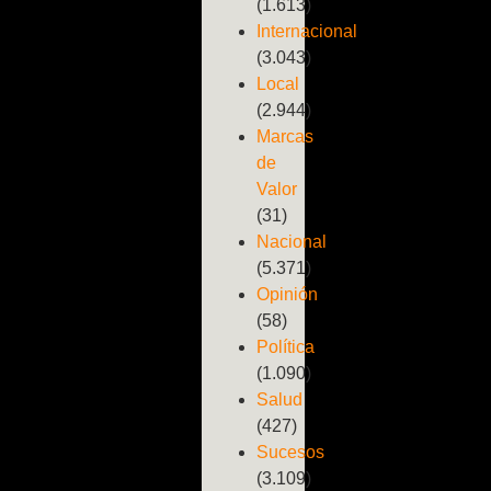
(1.613)
Internacional
(3.043)
Local
(2.944)
Marcas
de
Valor
(31)
Nacional
(5.371)
Opinión
(58)
Política
(1.090)
Salud
(427)
Sucesos
(3.109)