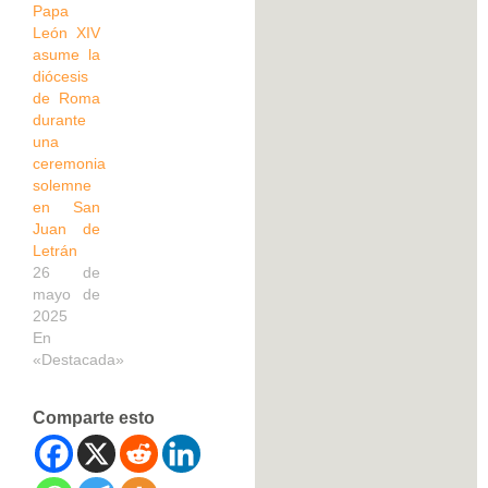
Papa
León XIV
asume la
diócesis
de Roma
durante
una
ceremonia
solemne
en San
Juan de
Letrán
26 de
mayo de
2025
En
«Destacada»
Comparte esto