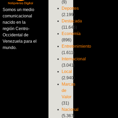
(9)
Deportes
Somos un medio
(2.199)
comunicacional
Destacada
nacido en la
(11.646)
región Centro-
Economía
Occidental de
(896)
Venezuela para el
Entretenimiento
mundo.
(1.611)
Internacional
(3.041)
Local
(2.940)
Marcas
de
Valor
(31)
Nacional
(5.367)