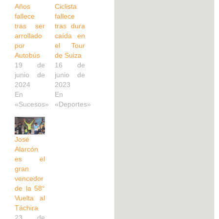
Años
Ciclista
fallece
fallece
tras ser
tras dura
arrollado
caída en
por
el Tour
Autobús
de Suiza
19 de
16 de
junio de
junio de
2024
2023
En
En
«Sucesos»
«Deportes»
José
Alarcón
es el
gran
vencedor
de la 58°
Vuelta al
Táchira
23 de