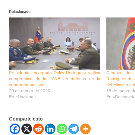
Relacionado
Presidenta encargada Delcy Rodríguez ratifica
Cambio de 
compromiso de la FANB en defensa de la
Rodríguez des
soberanía nacional
del Ministerio 
20 de marzo de 2026
18 de marzo d
En «Nacional»
En «Destacad
Comparte esto