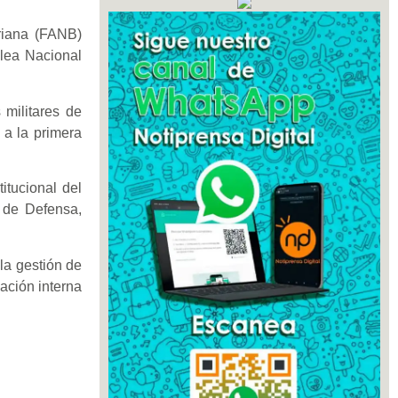
riana (FANB)
blea Nacional
 militares de
 a la primera
itucional del
 de Defensa,
la gestión de
ación interna