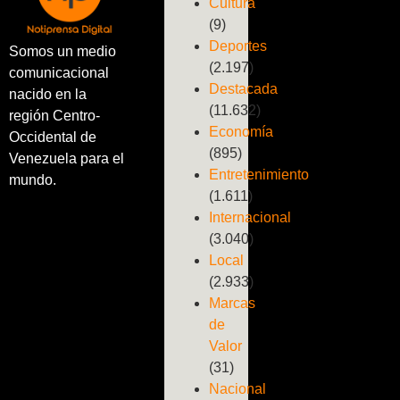
Cultura
(9)
Deportes
Somos un medio
(2.197)
comunicacional
Destacada
nacido en la
(11.632)
región Centro-
Economía
Occidental de
(895)
Venezuela para el
Entretenimiento
mundo.
(1.611)
Internacional
(3.040)
Local
(2.933)
Marcas
de
Valor
(31)
Nacional