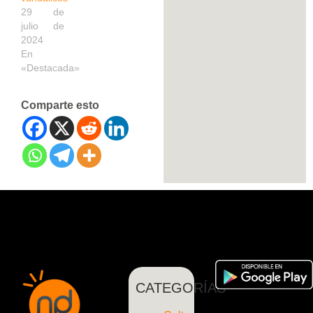
29 de
julio de
2024
En
«Destacada»
Comparte esto
CATEGORÍAS