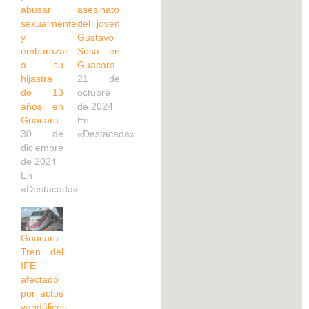
abusar
asesinato
sexualmente
del joven
y
Gustavo
embarazar
Sosa en
a su
Guacara
hijastra
21 de
de 13
octubre
años en
de 2024
Guacara
En
30 de
«Destacada»
diciembre
de 2024
En
«Destacada»
Guacara:
Tren del
IFE
afectado
por actos
vandálicos