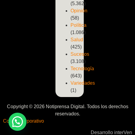
(5.362)
Opinión
(58)
Política
(1.086)
Salud
(425)
Sucesos
(3.108)
Tecnología
(643)
Variedades
(1)
Copyright © 2026 Notiprensa Digital. Todos los derechos
reservados.
Correo Corporativo
Desarrollo interVen