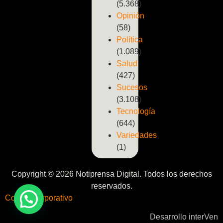
(5.368)
Opinión
(58)
Política
(1.089)
Salud
(427)
Sucesos
(3.108)
Tecnología
(644)
Variedades
(1)
Copyright © 2026 Notiprensa Digital. Todos los derechos
reservados.
Correo Corporativo
Desarrollo interVen