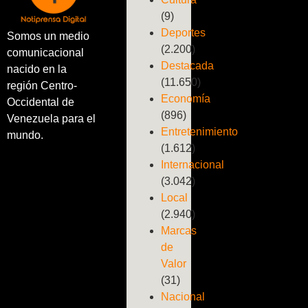
(9)
Deportes
Somos un medio
(2.200)
comunicacional
Destacada
nacido en la
(11.650)
región Centro-
Economía
Occidental de
(896)
Venezuela para el
Entretenimiento
mundo.
(1.612)
Internacional
(3.042)
Local
(2.940)
Marcas
de
Valor
(31)
Nacional