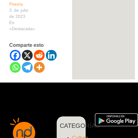
Poesía
3 de julio
de 2023
En
«Destacada»
Comparte esto
CATEGORÍAS
Cultura