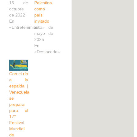
15 de
Palestina
octubre
como
de 2022
país
En
invitado
«Entretenimiento»
29 de
mayo de
2025
En
«Destacada»
Con el río
a la
espalda |
Venezuela
se
prepara
para el
17°
Festival
Mundial
de