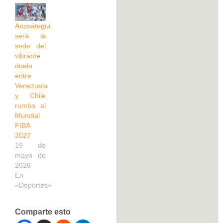
Anzoátegui
será la
sede del
vibrante
duelo
entre
Venezuela
y Chile
rumbo al
Mundial
FIBA
2027
19 de
mayo de
2026
En
«Deportes»
Comparte esto