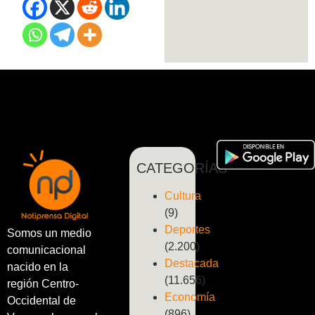
CATEGORÍAS
Cultura
(9)
Deportes
Somos un medio
(2.200)
comunicacional
Destacada
nacido en la
(11.656)
región Centro-
Economía
Occidental de
(896)