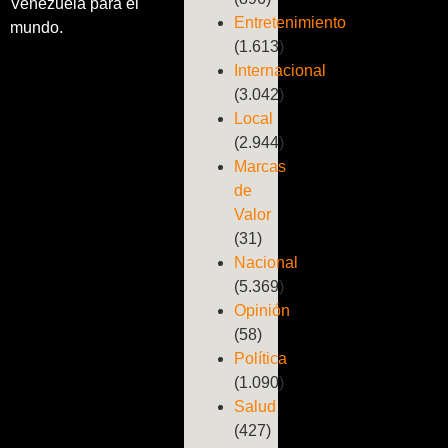
Venezuela para el
Entretenimiento
mundo.
(1.613)
Internacional
(3.042)
Local
(2.944)
Marcas
de
Valor
(31)
Nacional
(5.369)
Opinión
(58)
Política
(1.090)
Salud
(427)