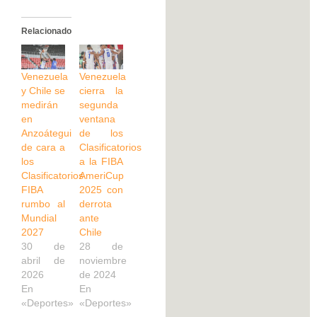
Relacionado
Venezuela
Venezuela
y Chile se
cierra la
medirán
segunda
en
ventana
Anzoátegui
de los
de cara a
Clasificatorios
los
a la FIBA
Clasificatorios
AmeriCup
FIBA
2025 con
rumbo al
derrota
Mundial
ante
2027
Chile
30 de
28 de
abril de
noviembre
2026
de 2024
En
En
«Deportes»
«Deportes»