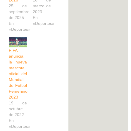
2026
16 de
25 de
marzo de
septiembre
2023
de 2025
En
En
«Deportes»
«Deportes»
FIFA
anuncia
la nueva
mascota
oficial del
Mundial
de Fútbol
Femenino
2023
19 de
octubre
de 2022
En
«Deportes»