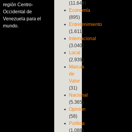
(11.644)
región Centro-
Economía
Occidental de
(895)
Venezuela para el
Entretenimiento
mundo.
(1.611)
Internacional
(3.040)
Local
(2.939)
Marcas
de
Valor
(31)
Nacional
(5.365)
Opinión
(58)
Política
(1.088)