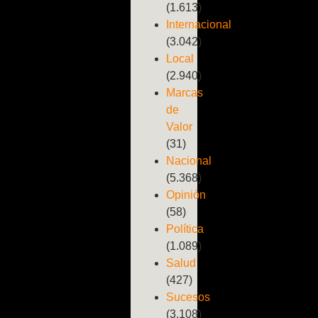
(1.613)
Internacional
(3.042)
Local
(2.940)
Marcas
de
Valor
(31)
Nacional
(5.368)
Opinión
(58)
Política
(1.089)
Salud
(427)
Sucesos
(3.108)