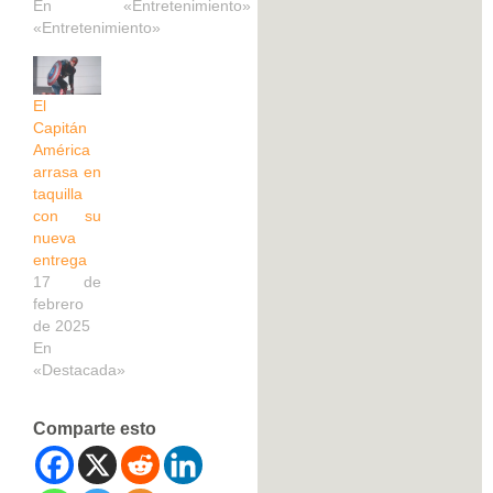
En
«Entretenimiento»
«Entretenimiento»
El
Capitán
América
arrasa en
taquilla
con su
nueva
entrega
17 de
febrero
de 2025
En
«Destacada»
Comparte esto