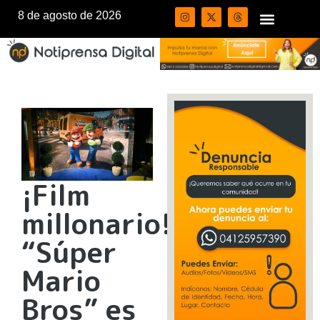
8 de agosto de 2026
¡Film
millonario!
“Súper
Mario
Bros” es