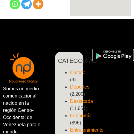
CATEGORÍAS
Cultura
(9)
Deportes
Somos un medio
(2.200)
comunicacional
Destacada
nacido en la
(11.651)
región Centro-
Economía
Occidental de
(896)
Venezuela para el
Entretenimiento
mundo.