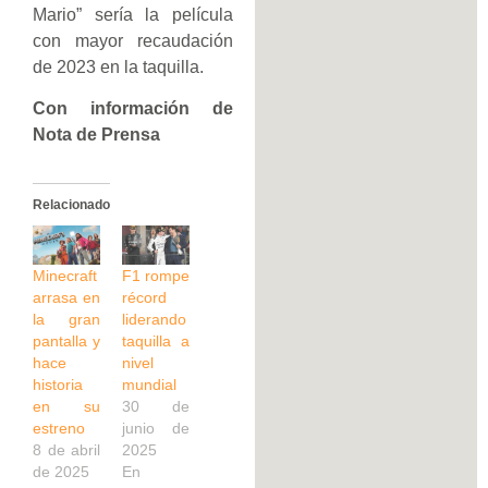
Mario” sería la película
con mayor recaudación
de 2023 en la taquilla.
Con información de
Nota de Prensa
Relacionado
Minecraft
F1 rompe
arrasa en
récord
la gran
liderando
pantalla y
taquilla a
hace
nivel
historia
mundial
en su
30 de
estreno
junio de
8 de abril
2025
de 2025
En