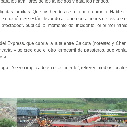
a los familiares de los fallecidos y para los heridos.
igidas familias. Que los heridos se recuperen pronto. Hablé co
a situación. Se están llevando a cabo operaciones de rescate en
 afectados”, publicó, al momento del incidente, el primer mini
l Express, que cubría la ruta entre Calcuta (noreste) y Chenn
traria, y se cree que el otro ferrocarril de pasajeros, que vení
era.
ugar, “se vio implicado en el accidente”, refieren medios locale