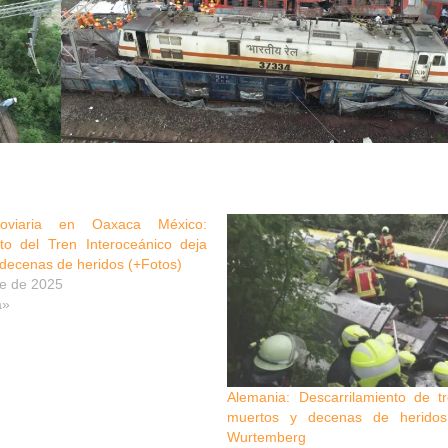
rroviaria en Oaxaca México:
nto del Tren Interoceánico deja
y decenas de heridos (+Fotos)
re de 2025
a»
Alemania: Descarrilamiento de tr
muertos y decenas de herido
Wurtemberg