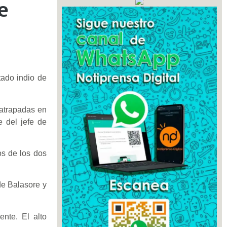
e
tado indio de
 atrapadas en
e del jefe de
os de los dos
de Balasore y
ente. El alto