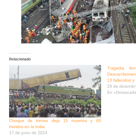
Relacionado
Tragedia fe
Descarrilamie
13 fallecidos 
29 de diciemb
En «Destacad
Choque de trenes deja 15 muertos y 60
heridos en la India
17 de junio de 2024