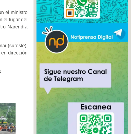
n el ministro
 el lugar del
stro Narendra
ai (sureste),
a en dirección
s