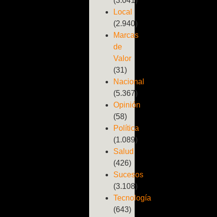
(3.041)
Local
(2.940)
Marcas
de
Valor
(31)
Nacional
(5.367)
Opinión
(58)
Política
(1.089)
Salud
(426)
Sucesos
(3.108)
Tecnología
(643)