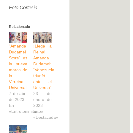
Foto Cortesía
Relacionado
“Amanda
¡Llega la
Dudamel
Reina!
Store” es
Amanda
la nueva
Dudamel:
marca de
“Venezuela
la
triunfó
Virreina
ante el
Universal
Universo”
7 de abril
23 de
de 2023
enero de
En
2023
«Entretenimiento»
En
«Destacada»