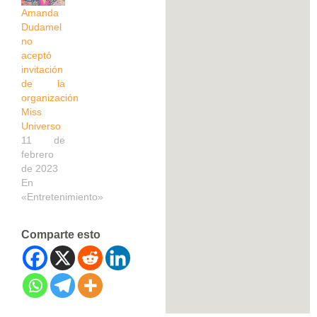
Amanda
Dudamel
no
aceptó
invitación
de la
organización
Miss
Universo
11 de
febrero
de 2023
En
«Entretenimiento»
Comparte esto