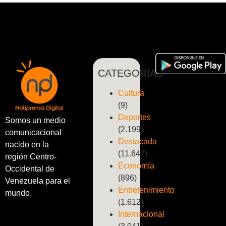
CATEGORÍAS
Cultura
(9)
Deportes
Somos un medio
(2.199)
comunicacional
Destacada
nacido en la
(11.647)
región Centro-
Economía
Occidental de
(896)
Venezuela para el
Entretenimiento
mundo.
(1.612)
Internacional