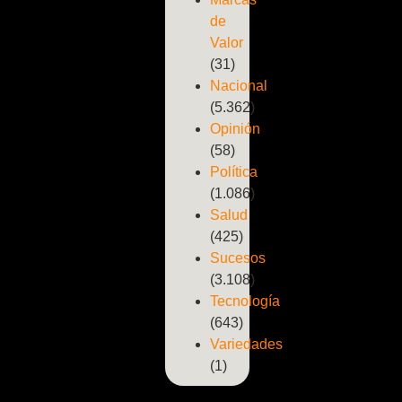
de
Valor
(31)
Nacional
(5.362)
Opinión
(58)
Política
(1.086)
Salud
(425)
Sucesos
(3.108)
Tecnología
(643)
Variedades
(1)