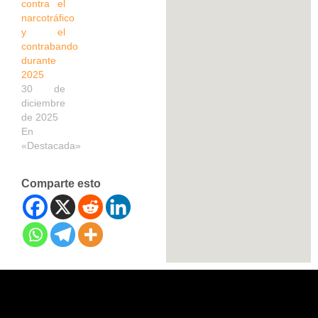
contra el
narcotráfico
y el
contrabando
durante
2025
30 de
diciembre
de 2025
En
«Destacada»
Comparte esto