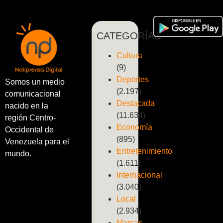
CATEGORÍAS
Cultura
(9)
Deportes
Somos un medio
(2.197)
comunicacional
Destacada
nacido en la
(11.634)
región Centro-
Economía
Occidental de
(895)
Venezuela para el
Entretenimiento
mundo.
(1.611)
Internacional
(3.040)
Local
(2.934)
Marcas