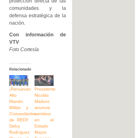
protección directa de las
comunidades y la
defensa estratégica de la
nación.
Con información de
VTV
Foto Cortesía
Relacionado
¡Renuevan
Presidente
Alto
Nicolás
Mando
Maduro
Militar y
anuncia
Comandantes
cambios
de REDI!
en el
Delcy
Estado
Rodríguez:
Mayor