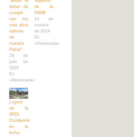
“llevan el
Superior
deber de
de la
cumplir
FANB
con los
14 de
más altos
octubre
valores
de 2024
de
En
nuestra
«Destacada»
Patria”
26 de
julio de
2026
En
«Destacada»
Logros
de la
REDI
Occidental
en la
lucha