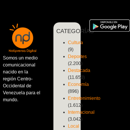
CATEGORÍAS
Cultura
(9)
Deportes
Somos un medio
(2.200)
comunicacional
Destacada
nacido en la
(11.650)
región Centro-
Economía
Occidental de
(896)
Venezuela para el
Entretenimiento
mundo.
(1.612)
Internacional
(3.042)
Local