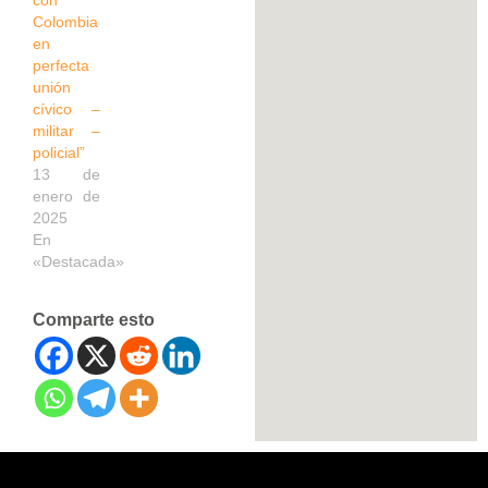
Colombia
en
perfecta
unión
cívico –
militar –
policial”
13 de
enero de
2025
En
«Destacada»
Comparte esto