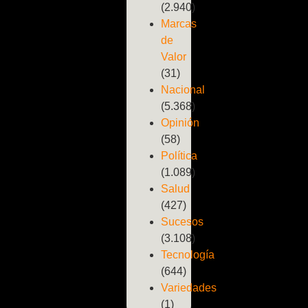
(2.940)
Marcas
de
Valor
(31)
Nacional
(5.368)
Opinión
(58)
Política
(1.089)
Salud
(427)
Sucesos
(3.108)
Tecnología
(644)
Variedades
(1)