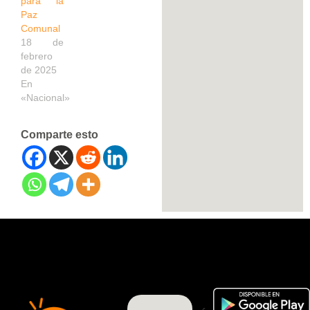
para la
Paz
Comunal
18 de
febrero
de 2025
En
«Nacional»
Comparte esto