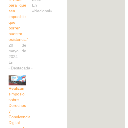
para que
En
sea
«Nacional»
imposible
que
borren
nuestra
existencia”
28 de
mayo de
2024
En
«Destacada»
Realizan
simposio
sobre
Derechos
y
Convivencia
Digital