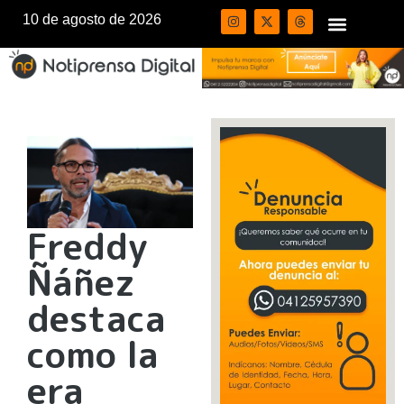
10 de agosto de 2026
Freddy
Ñáñez
destaca
como la
era