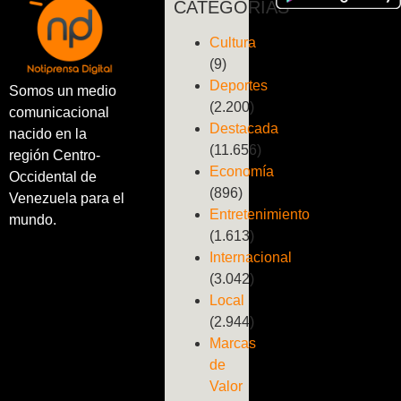
CATEGORÍAS
Cultura
(9)
Deportes
Somos un medio
(2.200)
comunicacional
Destacada
nacido en la
(11.656)
región Centro-
Economía
Occidental de
(896)
Venezuela para el
Entretenimiento
mundo.
(1.613)
Internacional
(3.042)
Local
(2.944)
Marcas
de
Valor