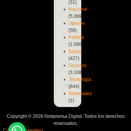
(31)
Nacional
(5.369)
Opinión
(58)
Política
(1.090)
Salud
(427)
Sucesos
(3.108)
Tecnología
(644)
Variedades
(1)
Copyright © 2026 Notiprensa Digital. Todos los derechos
reservados.
Correo Corporativo