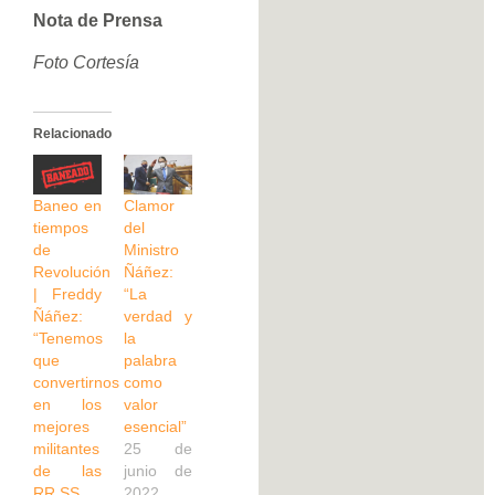
Nota de Prensa
Foto Cortesía
Relacionado
Baneo en
Clamor
tiempos
del
de
Ministro
Revolución
Ñáñez:
| Freddy
“La
Ñáñez:
verdad y
“Tenemos
la
que
palabra
convertirnos
como
en los
valor
mejores
esencial”
militantes
25 de
de las
junio de
RR.SS.
2022