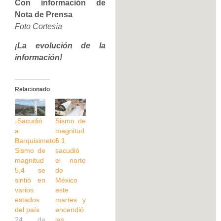
Con información de
Nota de Prensa
Foto Cortesía
¡La evolución de la
información!
Relacionado
¡Sacudió
Sismo de
a
magnitud
Barquisimeto!
6.1
Sismo de
sacudió
magnitud
el norte
5,4 se
de
sintió en
México
varios
este
estados
martes y
del país
encendió
24 de
las