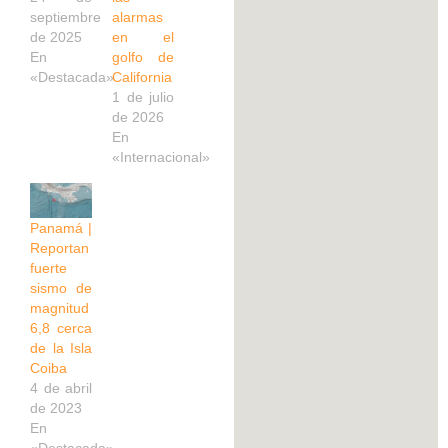
septiembre
alarmas
de 2025
en el
En
golfo de
«Destacada»
California
1 de julio
de 2026
En
«Internacional»
Panamá |
Reportan
fuerte
sismo de
magnitud
6,8 cerca
de la Isla
Coiba
4 de abril
de 2023
En