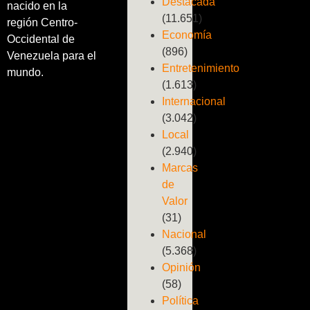
Destacada
nacido en la
(11.651)
región Centro-
Economía
Occidental de
(896)
Venezuela para el
Entretenimiento
mundo.
(1.613)
Internacional
(3.042)
Local
(2.940)
Marcas
de
Valor
(31)
Nacional
(5.368)
Opinión
(58)
Política