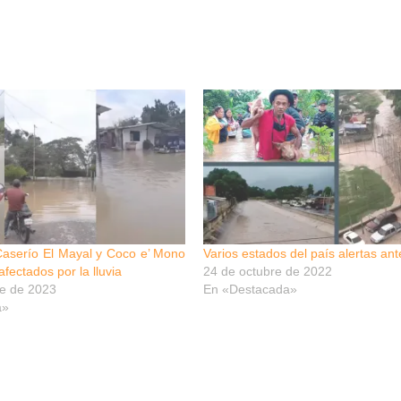
Caserío El Mayal y Coco e’ Mono
Varios estados del país alertas ante
fectados por la lluvia
24 de octubre de 2022
re de 2023
En «Destacada»
a»