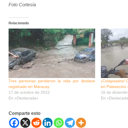
Foto Cortesía
Relacionado
Tres personas perdieron la vida por deslave
¡Colapsados! 
registrado en Maracay
en Palavecino a
17 de octubre de 2022
16 de diciemb
En «Destacada»
En «Destacad
Comparte esto