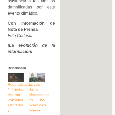
asistencia a las familias
damnificadas por este
evento climático.
Con información de
Nota de Prensa
Foto Cortesía
¡La evolución de la
información!
Relacionado
ReporteLluvias
Lluvias
/ Lluvias
dejan
dejaron
afectaciones
viviendas
en los
afectadas
municipios
y
Iribarren,