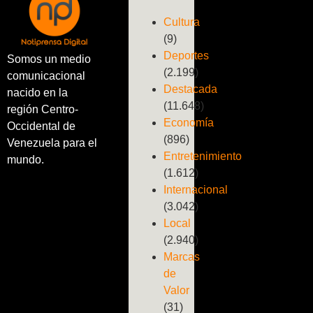
Cultura
(9)
Deportes
Somos un medio
(2.199)
comunicacional
Destacada
nacido en la
(11.648)
región Centro-
Economía
Occidental de
(896)
Venezuela para el
Entretenimiento
mundo.
(1.612)
Internacional
(3.042)
Local
(2.940)
Marcas
de
Valor
(31)