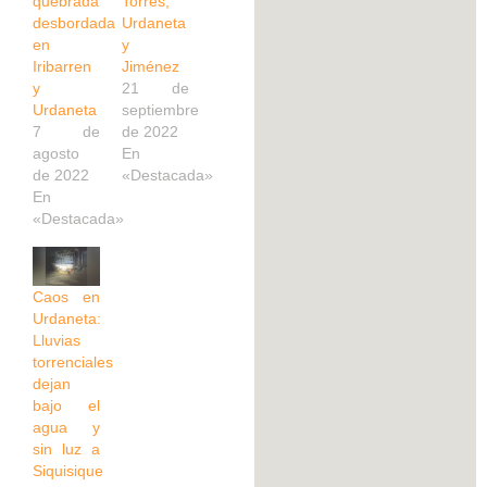
quebrada
Torres,
desbordada
Urdaneta
en
y
Iribarren
Jiménez
y
21 de
Urdaneta
septiembre
7 de
de 2022
agosto
En
de 2022
«Destacada»
En
«Destacada»
Caos en
Urdaneta:
Lluvias
torrenciales
dejan
bajo el
agua y
sin luz a
Siquisique