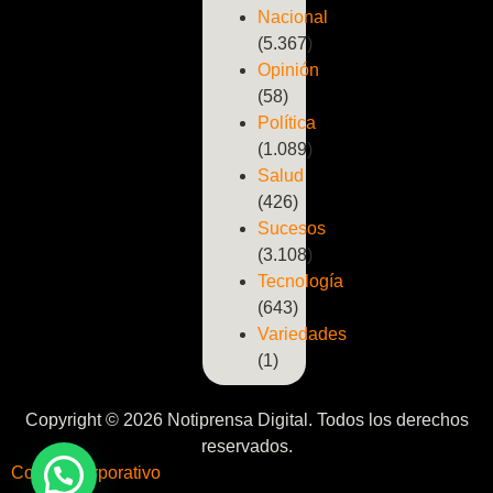
Nacional
(5.367)
Opinión
(58)
Política
(1.089)
Salud
(426)
Sucesos
(3.108)
Tecnología
(643)
Variedades
(1)
Copyright © 2026 Notiprensa Digital. Todos los derechos
reservados.
Correo Corporativo