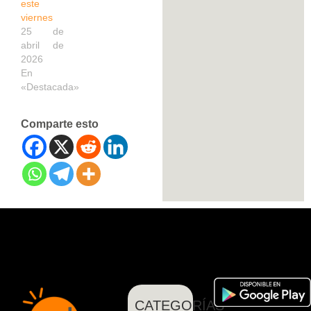
este
viernes
25 de
abril de
2026
En
«Destacada»
Comparte esto
CATEGORÍAS