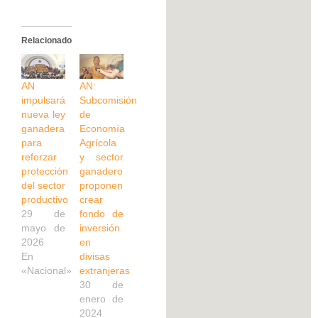
Relacionado
AN
AN:
impulsará
Subcomisión
nueva ley
de
ganadera
Economía
para
Agrícola
reforzar
y sector
protección
ganadero
del sector
proponen
productivo
crear
29 de
fondo de
mayo de
inversión
2026
en
En
divisas
«Nacional»
extranjeras
30 de
enero de
2024