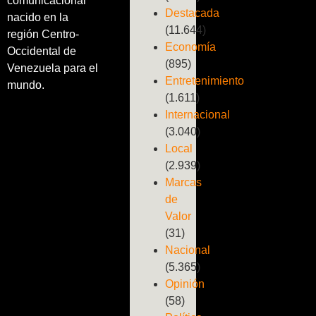
comunicacional
Destacada
nacido en la
(11.644)
región Centro-
Economía
Occidental de
(895)
Venezuela para el
Entretenimiento
mundo.
(1.611)
Internacional
(3.040)
Local
(2.939)
Marcas
de
Valor
(31)
Nacional
(5.365)
Opinión
(58)